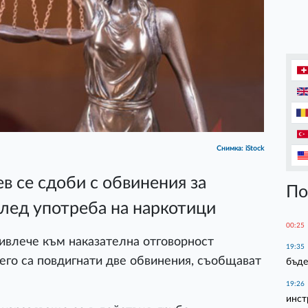
Снимка: iStock
 се сдоби с обвинения за
По
лед употреба на наркотици
00:25
ивлече към наказателна отговорност
19:35
его са повдигнати две обвинения, съобщават
бъде
19:26
инст