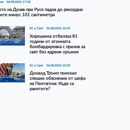
рия
06.08.2026 17:33
то на Дунав при Русе падна до рекордно
ите минус 101 сантиметра
ЕС и Свят
06.08.2026 10:50
Хирошима отбеляза 81
години от атомната
бомбардировка с призив за
свят без ядрени оръжия
ЕС и Свят
06.08.2026 10:20
Доналд Тръмп поискал
спешно обяснение от шефа
на Пентагона: Къде са
ракетите?