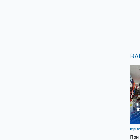
ВА
Варна
При 