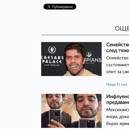
ОЩЕ
Семейство
след теж
Семействот
състояниет
опит за са
преди 11 часа
Инфлуенс
предаван
Мексиканск
вчера, док
бързо хран