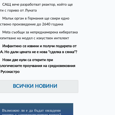
САЩ вече разработват реактор, който ще
ти с гориво от Луната
Малък орган в Германия ще свири едно
ствено произведение до 2640 година
Meta съобщи за непреднамерена кибератака
изпитване на модел с изкуствен интелект
Инфантино се извини и получи подкрепа от
. Но дали цената не е нова "сделка в сянка"?
Нови две кули са открити при
ологическите проучвания на средновековния
 Русокастро
ВСИЧКИ НОВИНИ