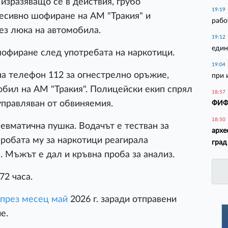
 изразяващо се в действия, грубо
19:19
есивно шофиране на АМ "Тракия" и
рабо
ез люка на автомобила.
19:12
един
шофиране след употребата на наркотици.
19:04
 на телефон 112 за огнестрелно оръжие,
при 
обил на АМ "Тракия". Полицейски екип спрял
18:57
управляван от обвиняемия.
ФИФА
18:50
невматична пушка. Водачът е тестван за
архе
Пробата му за наркотици реагирала
град
. Мъжът е дал и кръвна проба за анализ.
72 часа.
 през месец май
2026 г. заради отправени
е.