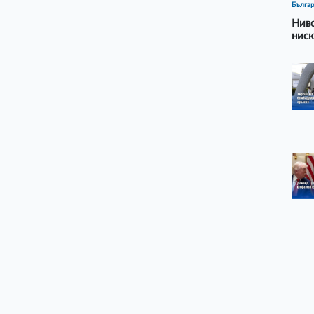
Бълга
Ниво
ниск