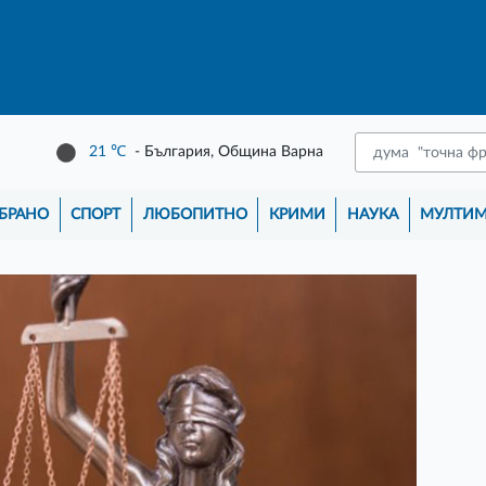
21
℃
- България, Община Варна
БРАНО
СПОРТ
ЛЮБОПИТНО
КРИМИ
НАУКА
МУЛТИ