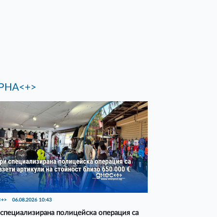
РНА<+>
<+>
06.08.2026 10:43
специализирана полицейска операция са