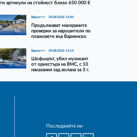
ти артикули на стойност близо 650 000 €
Варна<+>
05.08.2026 13:40
Продължават масираните
проверки за нарушители по
плажовете във Варненско
Варна<+>
05.08.2026 13:15
Шофьорът, убил музикант
от оркестъра на ВМС, с 10
наказания зад волана за 3 г.
Последвайте ни