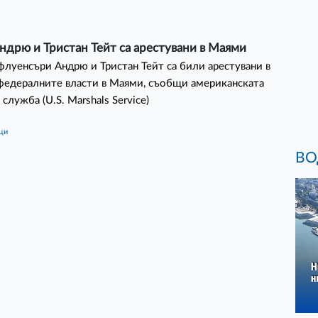
ндрю и Тристан Тейт са арестувани в Маями
флуенсъри Андрю и Тристан Тейт са били арестувани в
федералните власти в Маями, съобщи американската
служба (U.S. Marshals Service)
ици
ВО