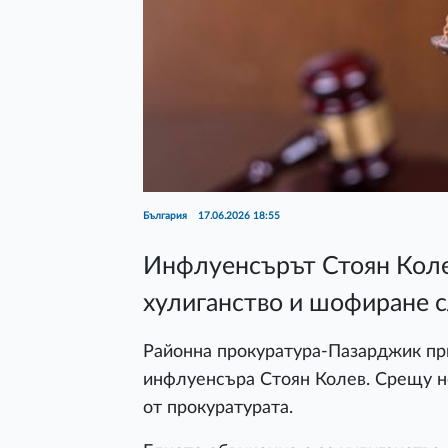
България
17.06.2026 18:55
Инфлуенсърът Стоян Колев
хулиганство и шофиране с
Районна прокуратура-Пазарджик пр
инфлуенсъра Стоян Колев. Срещу н
от прокуратурата.