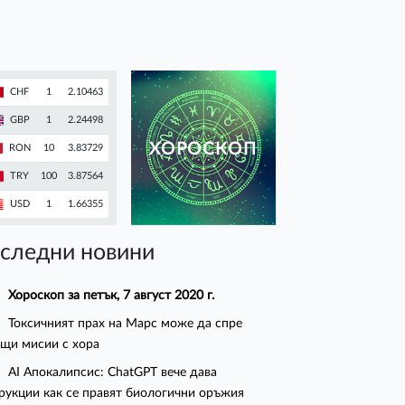
CHF
1
2.10463
GBP
1
2.24498
ХОРОСКОП
RON
10
3.83729
TRY
100
3.87564
USD
1
1.66355
следни новини
Хороскоп за петък, 7 август 2020 г.
Токсичният прах на Марс може да спре
щи мисии с хора
AI Апокалипсис: ChatGPT вече дава
рукции как се правят биологични оръжия