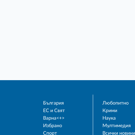
България
Любопитно
ЕС и Свят
Крими
Варна<+>
Наука
Избрано
Мултимедия
Спорт
Всички новин