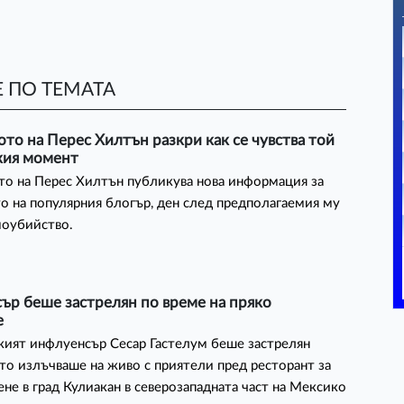
 ПО ТЕМАТА
то на Перес Хилтън разкри как се чувства той
кия момент
о на Перес Хилтън публикува нова информация за
о на популярния блогър, ден след предполагаемия му
моубийство.
ър беше застрелян по време на пряко
е
ият инфлуенсър Сесар Гастелум беше застрелян
ато излъчваше на живо с приятели пред ресторант за
ене в град Кулиакан в северозападната част на Мексико