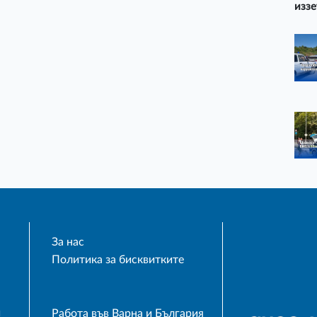
иззе
За нас
Политика за бисквитките
и
Работа във Варна и България