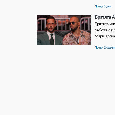
преди 1 ден
Братята А
Братята ин
събота от 
Маршалска 
преди 2 седм