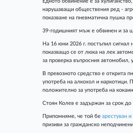
Едното обвинение е за хулиганство,
нарушаващи обществения ред - агр
показване на пневматична пушка пр
39-годишният мъж е обвинен и за 
На 16 юни 2026 г. постъпил сигнал
показващо се от люка на лек автом
за проверка въпросния автомобил, 
В превозното средство е открита п
употреба на алкохол и наркотици. 
положително за употреба на кокаин
Стоян Колев е задържан за срок до 
Припомняме, че той бе
арестуван и
призиви за гражданско неподчинени