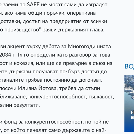
о заеми по SAFE не могат сами да изградят
, ако няма общи поръчки, оперативна
оставки, достъп на предприятия от всички
о производство“, заяви държавният глава.
ави акцент върху дебата за Многогодишната
034 г. Тя го определи като разговор за това
ст и кохезия, или ще се превърне в съюз на
ВО
ните държави получават по-бърз достъп до
станалите трябва постоянно да догонват.
посочи Илияна Йотова, трябва да стъпи
ближаване, конкурентоспособност, гъвкавост,
ални резултати.
и фонд за конкурентоспособност, но той не
, от който печелят само държавите с най-