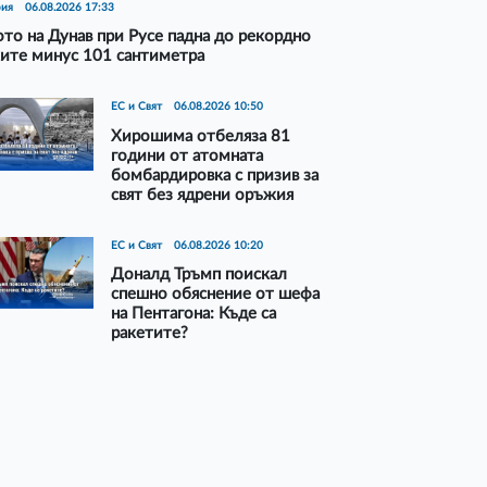
рия
06.08.2026 17:33
то на Дунав при Русе падна до рекордно
ите минус 101 сантиметра
ЕС и Свят
06.08.2026 10:50
Хирошима отбеляза 81
години от атомната
бомбардировка с призив за
свят без ядрени оръжия
ЕС и Свят
06.08.2026 10:20
Доналд Тръмп поискал
спешно обяснение от шефа
на Пентагона: Къде са
ракетите?