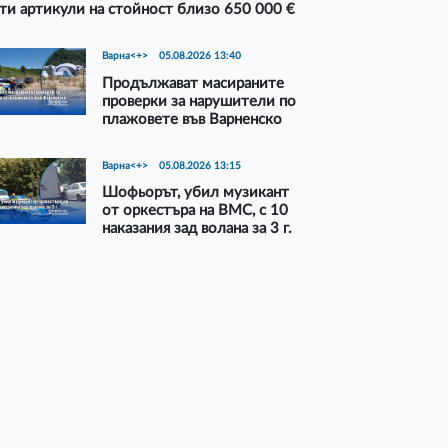
ти артикули на стойност близо 650 000 €
Варна<+>
05.08.2026 13:40
Продължават масираните
проверки за нарушители по
плажовете във Варненско
Варна<+>
05.08.2026 13:15
Шофьорът, убил музикант
от оркестъра на ВМС, с 10
наказания зад волана за 3 г.