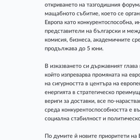
откриването на тазгодишния форума 
мащабното събитие, което се органи
Европа като конкурентоспособна, ин
представители на български и меж
комисия, бизнеса, академичните ср
продължава до 5 юни.
В изказването си държавният глава
който изпреварва промяната на евр
на сигурността в центъра на европ
енергията в стратегическо преиму
вериги за доставки, все по-нараств
среда конкурентоспособността е въ
социална стабилност и политическо
По думите й новите приоритети на Е