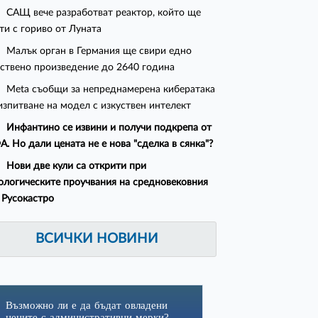
САЩ вече разработват реактор, който ще
ти с гориво от Луната
Малък орган в Германия ще свири едно
ствено произведение до 2640 година
Meta съобщи за непреднамерена кибератака
изпитване на модел с изкуствен интелект
Инфантино се извини и получи подкрепа от
. Но дали цената не е нова "сделка в сянка"?
Нови две кули са открити при
ологическите проучвания на средновековния
 Русокастро
ВСИЧКИ НОВИНИ