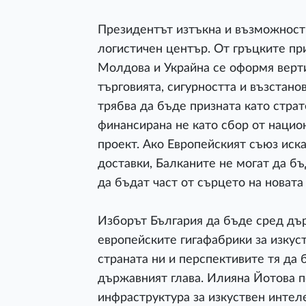
Президентът изтъкна и възможности
логистичен център. От гръцките п
Молдова и Украйна се оформя верти
търговията, сигурността и възстано
трябва да бъде призната като стра
финансирана не като сбор от нацио
проект. Ако Европейският съюз иск
доставки, Балканите не могат да б
да бъдат част от сърцето на новата
Изборът България да бъде сред дър
европейските гигафабрики за изкус
страната ни и перспективите тя да
държавният глава. Илияна Йотова п
инфраструктура за изкуствен интел