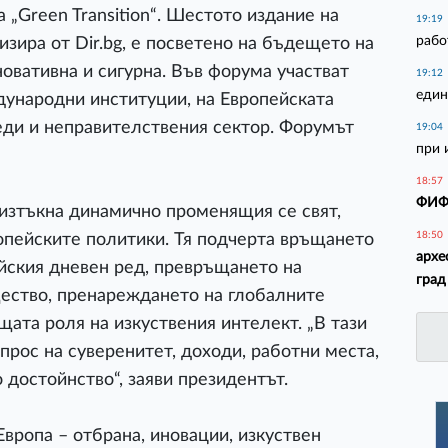
„Green Transition“. Шестото издание на
19:19
рабо
зира от Dir.bg, е посветено на бъдещето на
овативна и сигурна. Във форума участват
19:12
един
дународни институции, на Европейската
еди и неправителствения сектор. Форумът
19:04
при 
18:57
ФИФА
 изтъкна динамично променящия се свят,
18:50
опейските политики. Тя подчерта връщането
архе
ейския дневен ред, превръщането на
град
щество, пренареждането на глобалните
ащата роля на изкуствения интелект. „В тази
прос на суверенитет, доходи, работни места,
 достойнство“, заяви президентът.
вропа – отбрана, иновации, изкуствен