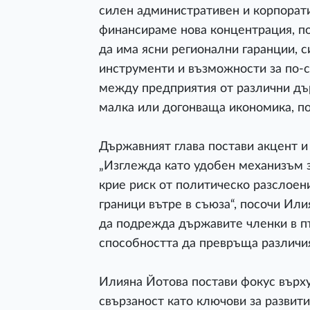
силен административен и корпорати
финансираме нова концентрация, по
да има ясни регионални гаранции, с
инструменти и възможности за по-
между предприятия от различни дъ
малка или догонваща икономика, по
Държавният глава постави акцент и 
„Изглежда като удобен механизъм з
крие риск от политическо разслоен
граници вътре в съюза“, посочи Или
да подрежда държавите членки в пъ
способността да превръща различия
Илияна Йотова постави фокус върху
свързаност като ключови за развит