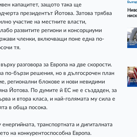
Бълга
вен капацитет, защото така ще
Ниво
дчерта президентът Йотова. Затова трябва
ниск
илно участие на местните власти,
слабо развитите региони и консорциуми
ржави членки, включващи поне една по-
сочи тя.
върху разговора за Европа на две скорости.
а по-бързи решения, но в дългосрочен план
ие, регионални блокове и нови невидими
яна Йотова. По думите й ЕС не е създаден, за
рва и втора класа, и най-голямата му сила е
та в обща посока.
 енергийната, транспортната и дигиталната
ието на конкурентоспособна Европа.