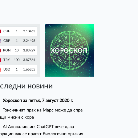
CHF
1
2.10463
GBP
1
2.24498
ХОРОСКОП
RON
10
3.83729
TRY
100
3.87564
USD
1
1.66355
следни новини
Хороскоп за петък, 7 август 2020 г.
Токсичният прах на Марс може да спре
щи мисии с хора
AI Апокалипсис: ChatGPT вече дава
рукции как се правят биологични оръжия