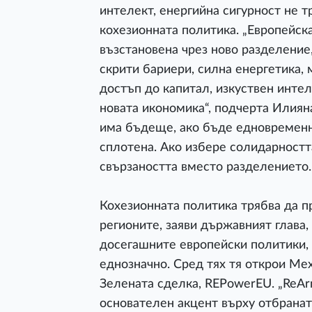
интелект, енергийна сигурност не т
кохезионната политика. „Европейск
възстановена чрез ново разделение
скрити бариери, силна енергетика,
достъп до капитал, изкуствен интел
новата икономика“, подчерта Илияна
има бъдеще, ако бъде едновременно
сплотена. Ако избере солидарността 
свързаността вместо разделението.
Кохезионната политика трябва да 
регионите, заяви държавният глава,
досегашните европейски политики, 
еднозначно. Сред тях тя открои Мех
Зелената сделка, REPowerEU. „ReAr
основателен акцент върху отбранат