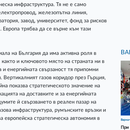
еска инфраструктура. Тя не е само
 електропровод, железопътна линия,
атория, завод, университет, фонд за рисков
 Европа трябва да се върне към тази
ВА
ала на България да има активна роля в
 както и ключовото място на страната ни в
а и енергийната свързаност тя припомни
я. Вертикалният газов коридор през Гърция,
йна показва стратегическото значение на
ацията на доставките и за енергийната
думите й свързването в реален пазар на
азова инфраструктура, румънските връзки и
а европейска стратегическа автономия в
Варна
При 