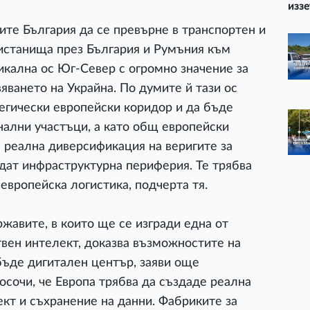
иззе
те България да се превърне в транспортен и
ристанища през България и Румъния към
кална ос Юг-Север с огромно значение за
вяването на Украйна. По думите й тази ос
тегически европейски коридор и да бъде
нални участъци, а като общ европейски
а реална диверсификация на веригите за
ъдат инфраструктурна периферия. Те трябва
 европейска логистика, подчерта тя.
жавите, в които ще се изгради една от
твен интелект, доказва възможностите на
 бъде дигитален център, заяви още
осочи, че Европа трябва да създаде реална
ект и съхранение на данни. Фабриките за