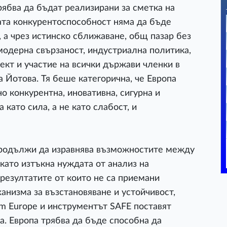
рябва да бъдат реализирани за сметка на
ата конкурентоспособност няма да бъде
, а чрез истинско сближаване, общ пазар без
 модерна свързаност, индустриална политика,
ект и участие на всички държави членки в
 Йотова. Тя беше категорична, че Европа
 конкурентна, иновативна, сигурна и
като сила, а не като слабост, и
продължи да изравнява възможностите между
 като изтъкна нуждата от анализ на
резултатите от които не са приемани
анизма за възстановяване и устойчивост,
m Europe и инструментът SAFE поставят
а. Европа трябва да бъде способна да