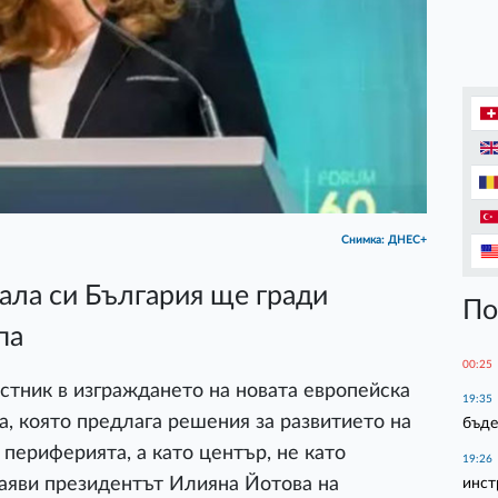
Снимка: ДНЕС+
ала си България ще гради
По
па
00:25
стник в изграждането на новата европейска
19:35
, която предлага решения за развитието на
бъде
 периферията, а като център, не като
19:26
заяви президентът Илияна Йотова на
инст