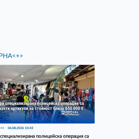
РНА<+>
<+>
06.08.2026 10:43
специализирана полицейска операция са