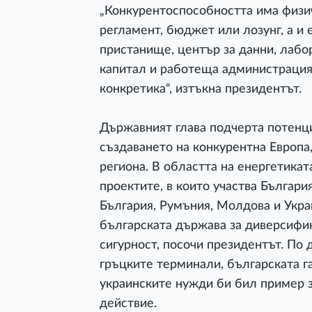
„Конкурентоспособността има физич
регламент, бюджет или лозунг, а и
пристанище, център за данни, лабор
капитал и работеща администрация.
конкретика“, изтъкна президентът.
Държавният глава подчерта потенци
създаването на конкурентна Европа,
региона. В областта на енергетикат
проектите, в които участва Българи
България, Румъния, Молдова и Укра
българската държава за диверсифик
сигурност, посочи президентът. По 
гръцките терминали, българската г
украинските нужди би бил пример з
действие.