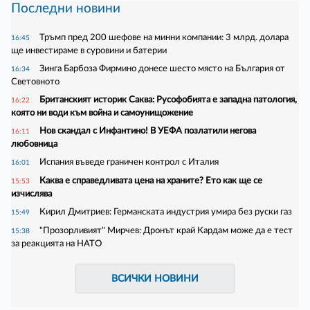
Последни новини
Тръмп пред 200 шефове на минни компании: 3 млрд. долара
16:45
ще инвестираме в суровини и батерии
Зинга Барбоза Фирмино донесе шесто място на България от
16:34
Световното
Британският историк Саква: Русофобията е западна патология,
16:22
която ни води към война и самоунищожение
Нов скандал с Инфантино! В УЕФА позлатили негова
16:11
любовница
Испания въведе граничен контрол с Италия
16:01
Каква е справедливата цена на храните? Ето как ще се
15:53
изчислява
Кирил Дмитриев: Германската индустрия умира без руски газ
15:49
"Прозорливият" Мирчев: Дронът край Кардам може да е тест
15:38
за реакцията на НАТО
ВСИЧКИ НОВИНИ