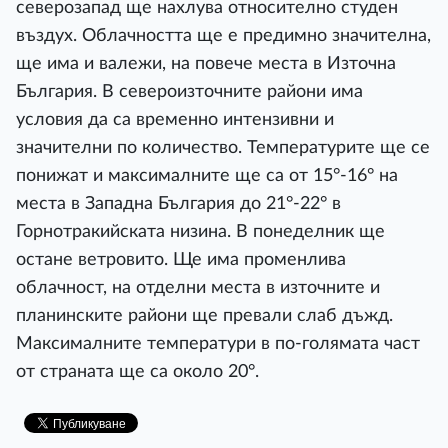
северозапад ще нахлува относително студен
въздух. Облачността ще е предимно значителна,
ще има и валежи, на повече места в Източна
България. В североизточните райони има
условия да са временно интензивни и
значителни по количество. Температурите ще се
понижат и максималните ще са от 15°-16° на
места в Западна България до 21°-22° в
Горнотракийската низина. В понеделник ще
остане ветровито. Ще има променлива
облачност, на отделни места в източните и
планинските райони ще превали слаб дъжд.
Максималните температури в по-голямата част
от страната ще са около 20°.