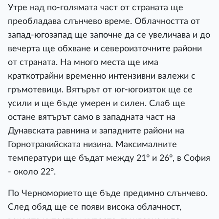
Утре над по-голямата част от страната ще
преобладава слънчево време. Облачността от
запад-югозапад ще започне да се увеличава и до
вечерта ще обхване и североизточните райони
от страната. На много места ще има
краткотрайни временно интензивни валежи с
гръмотевици. Вятърът от юг-югоизток ще се
усили и ще бъде умерен и силен. Слаб ще
остане вятърът само в западната част на
Дунавската равнина и западните райони на
Горнотракийската низина. Максималните
температури ще бъдат между 21° и 26°, в София
- около 22°.
По Черноморието ще бъде предимно слънчево.
След обяд ще се появи висока облачност,