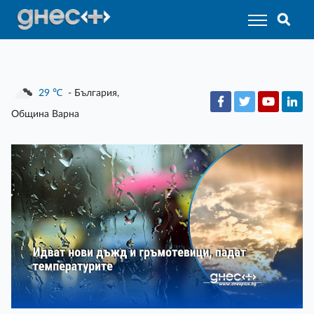
29
℃
- България,
Община Варна