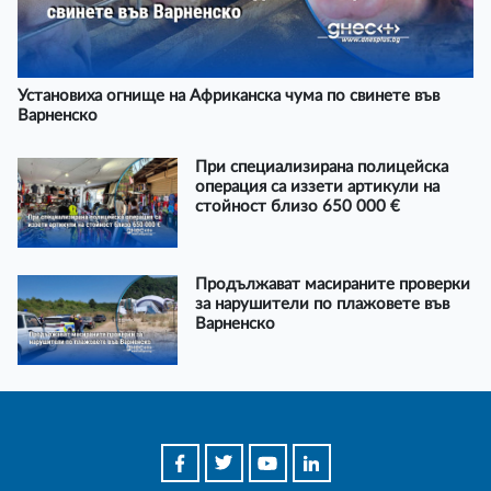
Установиха огнище на Африканска чума по свинете във
Варненско
При специализирана полицейска
операция са иззети артикули на
стойност близо 650 000 €
Продължават масираните проверки
за нарушители по плажовете във
Варненско