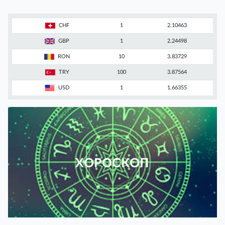
CHF
1
2.10463
GBP
1
2.24498
RON
10
3.83729
TRY
100
3.87564
USD
1
1.66355
ХОРОСКОП