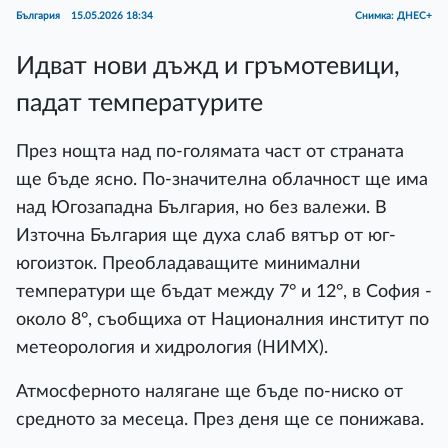
България
15.05.2026 18:34
Снимка: ДНЕС+
Идват нови дъжд и гръмотевици,
падат температурите
През нощта над по-голямата част от страната
ще бъде ясно. По-значителна облачност ще има
над Югозападна България, но без валежи. В
Източна България ще духа слаб вятър от юг-
югоизток. Преобладаващите минимални
температури ще бъдат между 7° и 12°, в София -
около 8°, съобщиха от Националния институт по
метеорология и хидрология (НИМХ).
Атмосферното налягане ще бъде по-ниско от
средното за месеца. През деня ще се понижава.