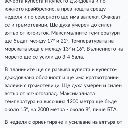
вечерта купеста и купесто-дъждовна и по
южното крайбрежие, а през нощта срещу
неделя и по северното ще има валежи. Очакват
се и гръмотевици. Ще духа умерен до силен
вятър от югоизток. Максималните температури
ще бъдат между 17° и 21°. Температурата на
морската вода е между 13° и 16°. Вълнението на
морето ще се усили до 3-4 бала.
В планините ще се развива купеста и купесто-
дъждовнана облачност и ще има краткотрайни
валежи с гръмотевици. Ще духа умерен и силен
вятър от юг-югозапад. Максималната
температура на височина 1200 метра ще бъде
около 15°, на 2000 метра - около 8°, пише БТА.
В неделя с ориентиране и усилване на вятъра от