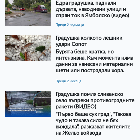
Едра градушка, паднали
дървета, наводнени улици и
спрян ток в Ямболско (видео)
преди 2 седмици
Градушка колкото лешник
удари Сопот
Бурята беше кратка, но
интензивна. Към момента няма
данни за нанесени материални
щети или пострадали хора.
преди 2 месеца
Градушка помля сливенско
село въпреки противоградните
ракети (ВИДЕО)
"Първо беше сух град", "Такова
чудо и такава сила не бях
виждала", разказват жителите
на Жельо войвода