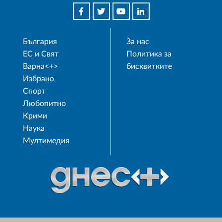
България
За нас
ЕС и Свят
Политика за
Варна<+>
бисквитките
Избрано
Спорт
Любопитно
Крими
Наука
Мултимедия