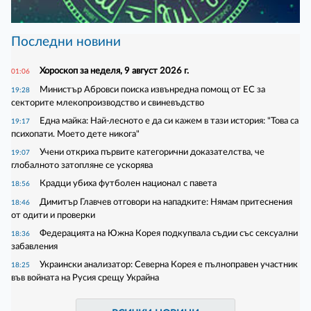
Последни новини
Хороскоп за неделя, 9 август 2026 г.
01:06
Министър Абровси поиска извънредна помощ от ЕС за
19:28
секторите млекопроизводство и свиневъдство
Една майка: Най-лесното е да си кажем в тази история: "Това са
19:17
психопати. Моето дете никога"
Учени откриха първите категорични доказателства, че
19:07
глобалното затопляне се ускорява
Крадци убиха футболен национал с павета
18:56
Димитър Главчев отговори на нападките: Нямам притеснения
18:46
от одити и проверки
Федерацията на Южна Корея подкупвала съдии със сексуални
18:36
забавления
Украински анализатор: Северна Корея е пълноправен участник
18:25
във войната на Русия срещу Украйна