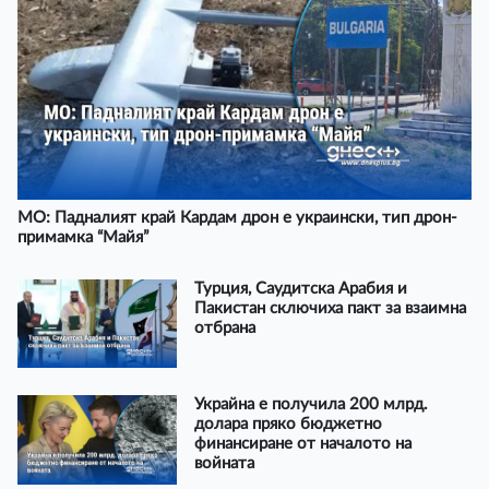
МО: Падналият край Кардам дрон е украински, тип дрон-
примамка “Майя”
Турция, Саудитска Арабия и
Пакистан сключиха пакт за взаимна
отбрана
Украйна е получила 200 млрд.
долара пряко бюджетно
финансиране от началото на
войната