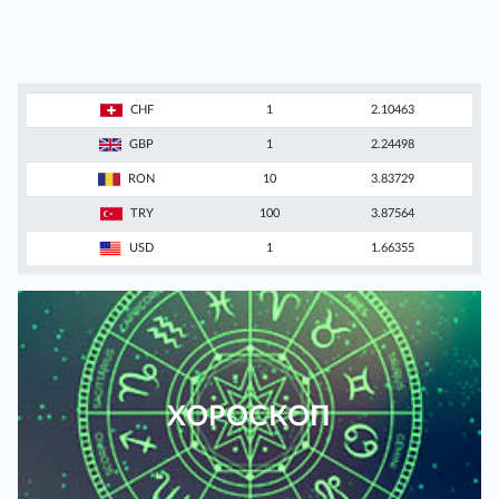
CHF
1
2.10463
GBP
1
2.24498
RON
10
3.83729
TRY
100
3.87564
USD
1
1.66355
ХОРОСКОП