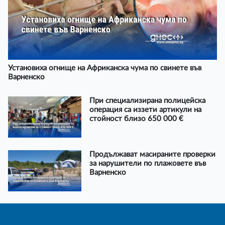
Установиха огнище на Африканска чума по свинете във
Варненско
При специализирана полицейска
операция са иззети артикули на
стойност близо 650 000 €
Продължават масираните проверки
за нарушители по плажовете във
Варненско