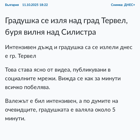
България
11.10.2025 18:22
Снимка: ДНЕС+
Градушка се изля над град Тервел,
буря вилня над Силистра
Интензивен дъжд и градушка са се излели днес
е гр. Тервел
Това става ясно от видеа, публикувани в
социалните мрежи. Вижда се как за минути
всичко побелява.
Валежът е бил интензивен, а по думите на
очевидците, градушката е валяла около 5
минути.