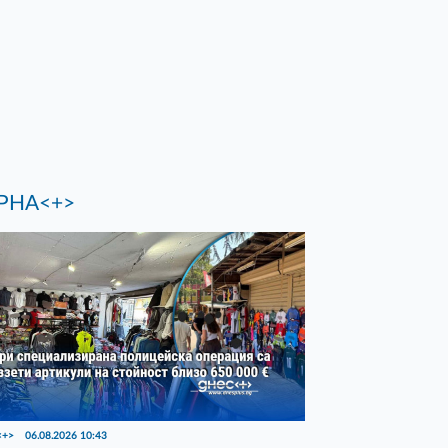
РНА<+>
<+>
06.08.2026 10:43