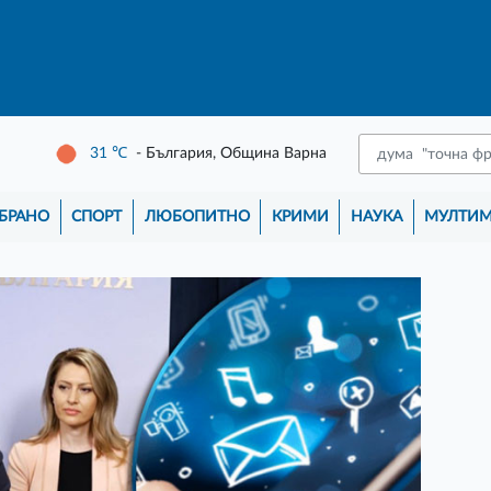
31
℃
- България, Община Варна
БРАНО
СПОРТ
ЛЮБОПИТНО
КРИМИ
НАУКА
МУЛТИ