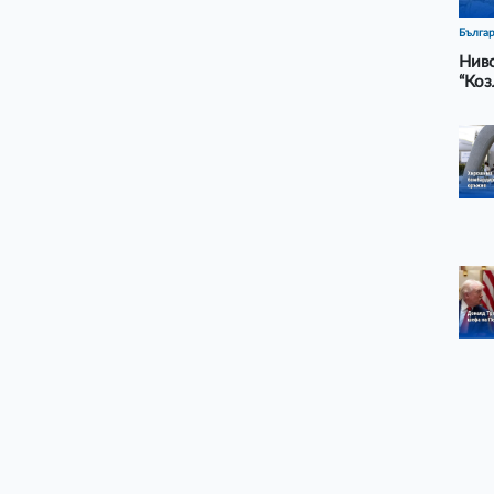
Бълга
Ниво
“Коз