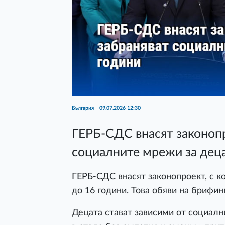
България
09.07.2026 12:30
ГЕРБ-СДС внасят законопр
социалните мрежи за деца
ГЕРБ-СДС внасят законопроект, с к
до 16 години. Това обяви на брифин
Децата стават зависими от социалн