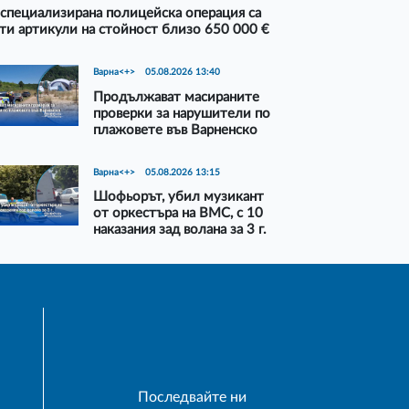
специализирана полицейска операция са
ти артикули на стойност близо 650 000 €
Варна<+>
05.08.2026 13:40
Продължават масираните
проверки за нарушители по
плажовете във Варненско
Варна<+>
05.08.2026 13:15
Шофьорът, убил музикант
от оркестъра на ВМС, с 10
наказания зад волана за 3 г.
Последвайте ни