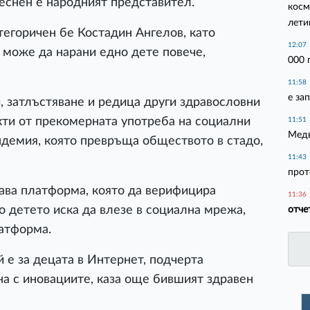
теснен е народният представител.
косм
лети
тегоричен бе Костадин Ангелов, като
12:07
 може да нарани едно дете повече,
000 
11:58
е за
, затлъстяване и редица други здравословни
кти от прекомерната употреба на социални
11:51
Медв
ндемия, която превръща обществото в стадо,
11:43
прот
дава платформа, която да верифицира
11:36
то детето иска да влезе в социална мрежа,
отче
латформа.
й е за децата в Интернет, подчерта
на с иновациите, каза още бившият здравен