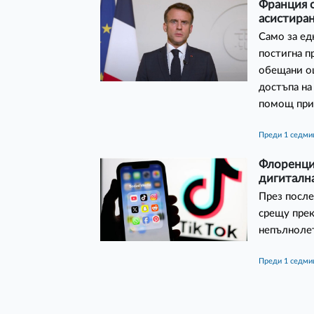
Франция 
асистира
Само за е
постигна п
обещани ощ
достъпа на
помощ при
преди 1 седми
Флоренци
дигиталн
През после
срещу прек
непълноле
преди 1 седми