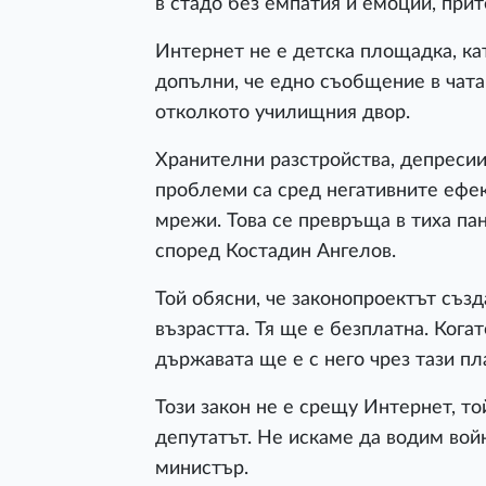
в стадо без емпатия и емоции, при
Интернет не е детска площадка, ка
допълни, че едно съобщение в чата
отколкото училищния двор.
Хранителни разстройства, депресии
проблеми са сред негативните ефе
мрежи. Това се превръща в тиха па
според Костадин Ангелов.
Той обясни, че законопроектът съз
възрастта. Тя ще е безплатна. Кога
държавата ще е с него чрез тази п
Този закон не е срещу Интернет, то
депутатът. Не искаме да водим вой
министър.