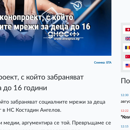
Снимка: БТА
оект, с който забраняват
По
 до 16 години
12:30
авгу
ойто забраняват социалните мрежи за деца
г в НС Костадин Ангелов.
12:22
“Коз
и медии, аргументира се той. Превръщаме се
12:15