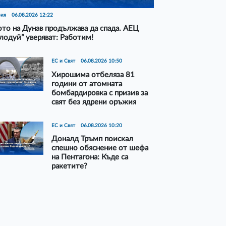
рия
06.08.2026 12:22
то на Дунав продължава да спада. АЕЦ
лодуй” уверяват: Работим!
ЕС и Свят
06.08.2026 10:50
Хирошима отбеляза 81
години от атомната
бомбардировка с призив за
свят без ядрени оръжия
ЕС и Свят
06.08.2026 10:20
Доналд Тръмп поискал
спешно обяснение от шефа
на Пентагона: Къде са
ракетите?