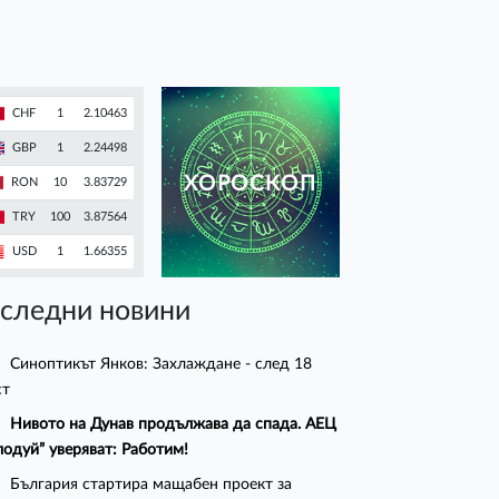
CHF
1
2.10463
GBP
1
2.24498
ХОРОСКОП
RON
10
3.83729
TRY
100
3.87564
USD
1
1.66355
следни новини
Синоптикът Янков: Захлаждане - след 18
ст
Нивото на Дунав продължава да спада. АЕЦ
лодуй” уверяват: Работим!
България стартира мащабен проект за