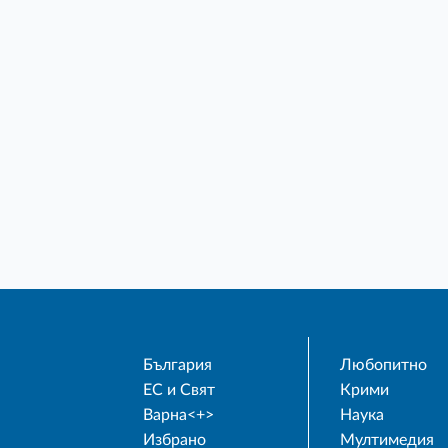
България
Любопитно
ЕС и Свят
Крими
Варна<+>
Наука
Избрано
Мултимедия