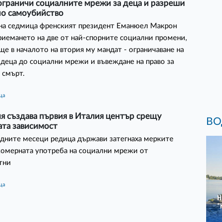
ограничи социалните мрежи за деца и разреши
но самоубийство
дна седмица френският президент Еманюел Макрон
риемането на две от най-спорните социални промени,
е в началото на втория му мандат - ограничаване на
 деца до социални мрежи и въвеждане на право за
 смърт.
ца
я създава първия в Италия център срещу
ВО
ата зависимост
дните месеци редица държави затегнаха мерките
омерната употреба на социални мрежи от
тни
ца