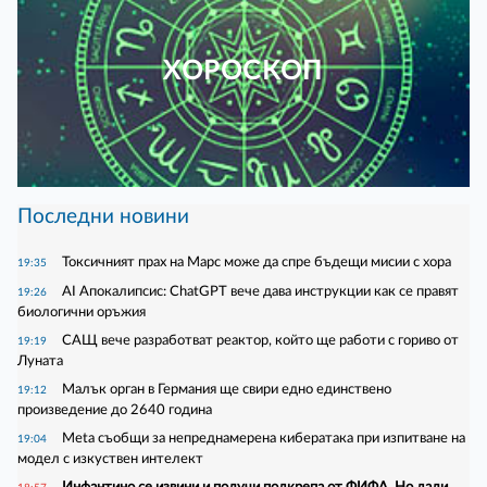
ХОРОСКОП
Последни новини
Токсичният прах на Марс може да спре бъдещи мисии с хора
19:35
AI Апокалипсис: ChatGPT вече дава инструкции как се правят
19:26
биологични оръжия
САЩ вече разработват реактор, който ще работи с гориво от
19:19
Луната
Малък орган в Германия ще свири едно единствено
19:12
произведение до 2640 година
Meta съобщи за непреднамерена кибератака при изпитване на
19:04
модел с изкуствен интелект
Инфантино се извини и получи подкрепа от ФИФА. Но дали