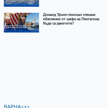
Доналд Тръмп поискал спешно
обяснение от шефа на Пентагона:
Къде са ракетите?
ВАРНА<+>