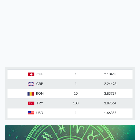
CHF
1
2.10463
GBP
1
2.24498
RON
10
3.83729
TRY
100
3.87564
USD
1
1.66355