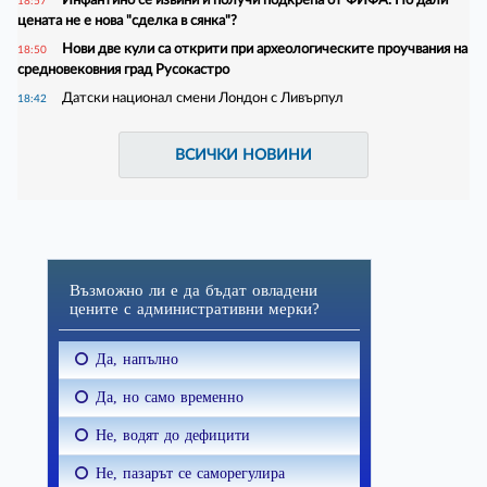
18:57
цената не е нова "сделка в сянка"?
Нови две кули са открити при археологическите проучвания на
18:50
средновековния град Русокастро
Датски национал смени Лондон с Ливърпул
18:42
ВСИЧКИ НОВИНИ