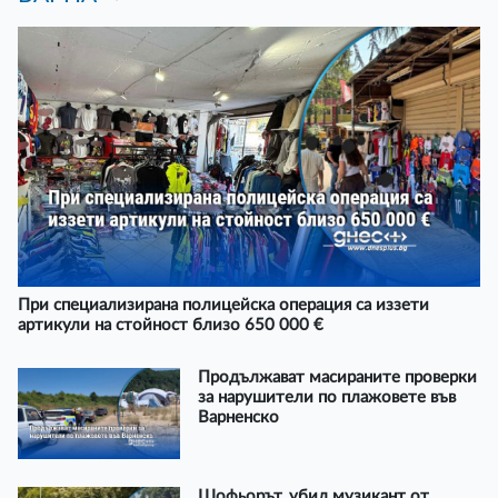
При специализирана полицейска операция са иззети
артикули на стойност близо 650 000 €
Продължават масираните проверки
за нарушители по плажовете във
Варненско
Шофьорът, убил музикант от