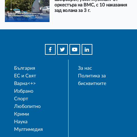
оркестъра на ВМС, с 10 наказания
зад волана за 3 г.
България
За нас
ЕС и Свят
Политика за
Варна<+>
бисквитките
Избрано
Спорт
Любопитно
Крими
Наука
Мултимедия