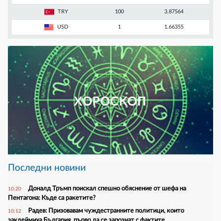
TRY
100
3.87564
USD
1
1.66355
ХОРОСКОП
Последни новини
Доналд Тръмп поискал спешно обяснение от шефа на
10:20
Пентагона: Къде са ракетите?
Радев: Призовавам чуждестранните политици, които
10:12
заклеймиха България, първо да се запознат с фактите