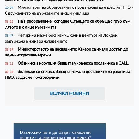
Министърът на образованието продължава да е шеф на НПО -
10:04
Сдружението на държавните висши училища
На Преображение Господне Слънцето се обръща с гръб към
09:55
лятото и с лице към зимата
Четирима мъже бяха намушкани в центъра на Лондон,
09:47
задържана е жена за нападението
Министерството на иновациите: Хакери са имали достъп до
09:39
административни мрежи
Обвиниха в корупция бившата украинска посланичка в САЩ
09:32
Зеленски се оплака: Западът намали доставките на ракети за
09:24
ПВО, за да сме по-сговорчиви
ВСИЧКИ НОВИНИ