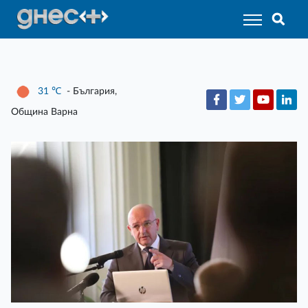
31
℃
- България,
Община Варна