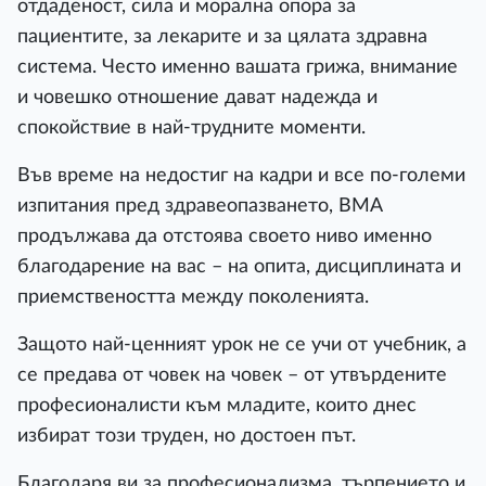
отдаденост, сила и морална опора за
пациентите, за лекарите и за цялата здравна
система. Често именно вашата грижа, внимание
и човешко отношение дават надежда и
спокойствие в най-трудните моменти.
Във време на недостиг на кадри и все по-големи
изпитания пред здравеопазването, ВМА
продължава да отстоява своето ниво именно
благодарение на вас – на опита, дисциплината и
приемствеността между поколенията.
Защото най-ценният урок не се учи от учебник, а
се предава от човек на човек – от утвърдените
професионалисти към младите, които днес
избират този труден, но достоен път.
Благодаря ви за професионализма, търпението и