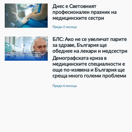
Днес e Световният
професионален празник на
медицинските сестри
преди 2 месеца
БЛС: Ако не се увеличат парите
за здраве, България ще
обеднее на лекари и медсестри
Демографската криза в
медицинските специалности е
още по-изявена и България ще
среща много големи проблеми
преди 6 месеца