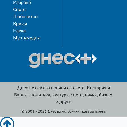
Избрано
Спорт
Любопитно
Крими
Наука
Мултимедия
Днес+ е сайт за новини от света, България и
Варна - политика, култура, спорт, наука, бизнес
и други
© 2001 - 2026 Днес плюс. Всички права запазени.