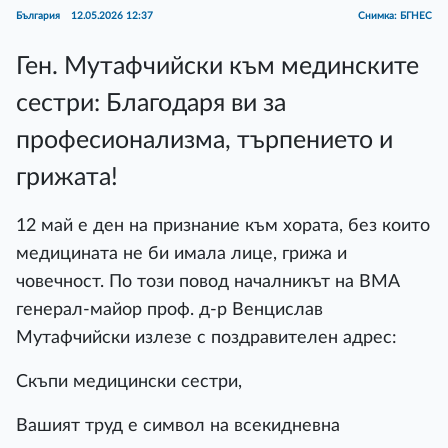
България
12.05.2026 12:37
Снимка: БГНЕС
Ген. Мутафчийски към мединските
сестри: Благодаря ви за
професионализма, търпението и
грижата!
12 май е ден на признание към хората, без които
медицината не би имала лице, грижа и
човечност. По този повод началникът на ВМА
генерал-майор проф. д-р Венцислав
Мутафчийски излезе с поздравителен адрес:
Скъпи медицински сестри,
Вашият труд е символ на всекидневна