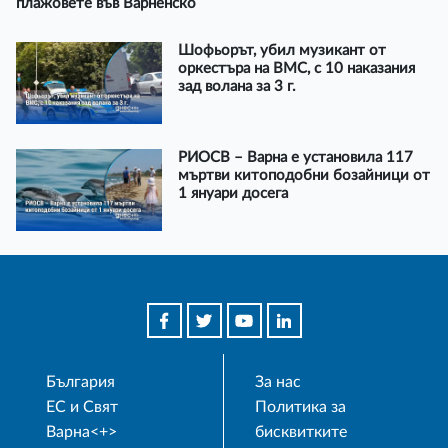
плажовете във Варненско
Шофьорът, убил музикант от
оркестъра на ВМС, с 10 наказания
зад волана за 3 г.
РИОСВ – Варна е установила 117
мъртви китоподобни бозайници от
1 януари досега
България
За нас
ЕС и Свят
Политика за
Варна<+>
бисквитките