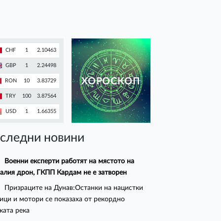
CHF
1
2.10463
GBP
1
2.24498
ХОРОСКОП
RON
10
3.83729
TRY
100
3.87564
USD
1
1.66355
следни новини
Военни експерти работят на мястото на
алия дрон, ГКПП Кардам не е затворен
Призраците на Дунав:Останки на нацистки
ици и мотори се показаха от рекордно
ката река