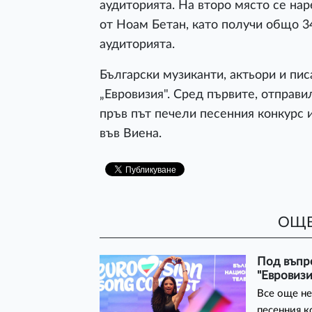
аудиторията. На второ място се нар
от Ноам Бетан, като получи общо 34
аудиторията.
Български музиканти, актьори и пис
„Евровизия". Сред първите, отправи
пръв път печели песенния конкурс и
във Виена.
ОЩЕ
Под въпро
"Евровизи
Все още не
песенния к