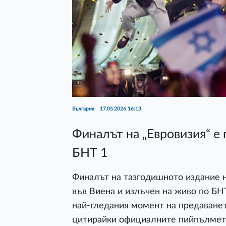
България
17.05.2026 16:13
Финалът на „Евровизия“ е 
БНТ 1
Финалът на тазгодишното издание н
във Виена и излъчен на живо по БНТ
най-гледания момент на предаване
цитирайки официалните пийпълмет