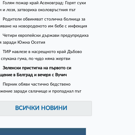
Голям пожар край Асеновград: Горят сухи
и и лозя, затвориха околовръстния път
Родители обвиняват столична болница за
зяване на новороденото им бебе с инфекция
Четири европейски държави предупредиха
я заради Южна Осетия
ТИР навлезе в насрещното край Дъбово
 спукана гума, по чудо няма жертви
Зеленски пристигна на първото си
щение в Белград и вечеря с Вучич
Перник обяви частично бедствено
жение заради свлачище и пропаднал път
ВСИЧКИ НОВИНИ