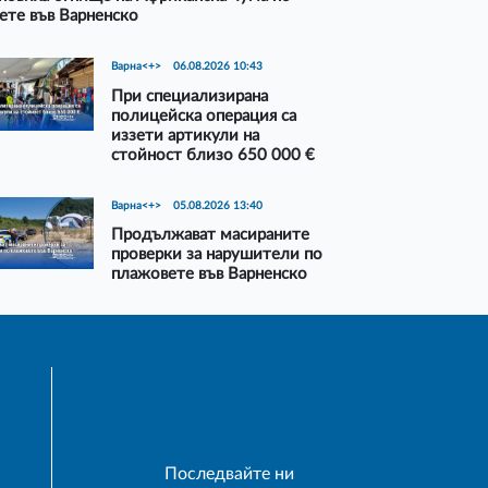
ете във Варненско
Варна<+>
06.08.2026 10:43
При специализирана
полицейска операция са
иззети артикули на
стойност близо 650 000 €
Варна<+>
05.08.2026 13:40
Продължават масираните
проверки за нарушители по
плажовете във Варненско
Последвайте ни