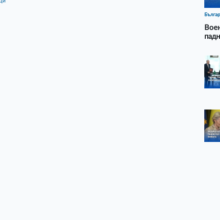
ици
Бълга
Воен
падн