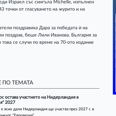
еди Израел със сингъла Michelle, изпълнен
3 точки от гласуването на журито и на
атели поздравиха Дара за победата ѝ на
ли поздрав, беше Лили Иванова. България за
 това се случи по време на 70-ото издание
 ПО ТЕМАТА
с остава участието на Нидерландия в
я" 2027
 е ясно дали Нидерландия ще участва през 2027 г. в
онкурс "Евровизия"