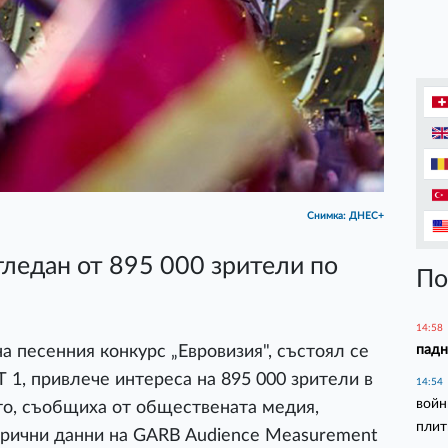
Снимка: ДНЕС+
гледан от 895 000 зрители по
По
14:58
падн
а песенния конкурс „Евровизия", състоял се
 1, привлече интереса на 895 000 зрители в
14:54
войн
то, съобщиха от обществената медия,
плит
рични данни на GARB Audience Measurement