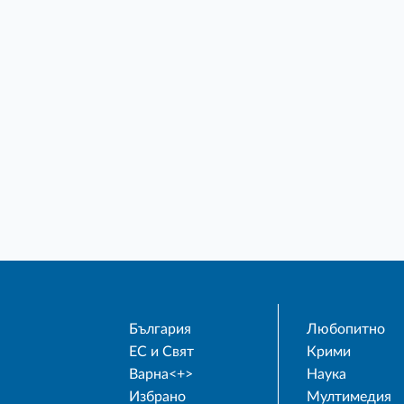
България
Любопитно
ЕС и Свят
Крими
Варна<+>
Наука
Избрано
Мултимедия