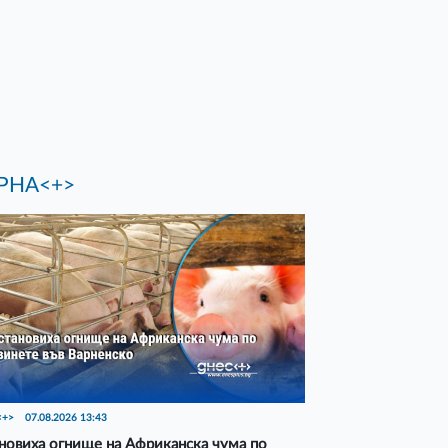
РНА<+>
<+>
07.08.2026 13:43
новиха огнище на Африканска чума по