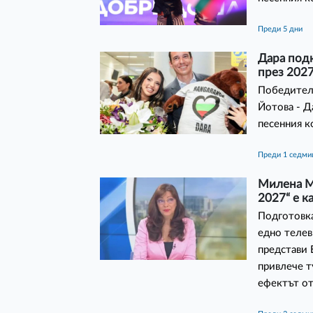
преди 5 дни
Дара подк
през 2027
Победителк
Йотова - Д
песенния к
преди 1 седми
Милена М
2027“ е к
Подготовка
едно телев
представи 
привлече т
ефектът от