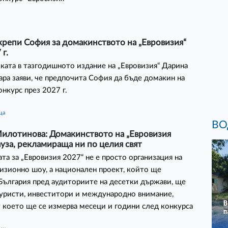
репи София за домакинството на „Евровизия“
 г.
ата в тазгодишното издание на „Евровизия“ Дарина
ара заяви, че предпочита София да бъде домакин на
онкурс през 2027 г.
ца
ВО
илотинова: Домакинството на „Евровизия
ауза, рекламираща ни по целия свят
та за „Евровизия 2027“ не е просто организация на
изионно шоу, а национален проект, който ще
България пред аудиториите на десетки държави, ще
уристи, инвеститори и международно внимание,
 което ще се измерва месеци и години след конкурса