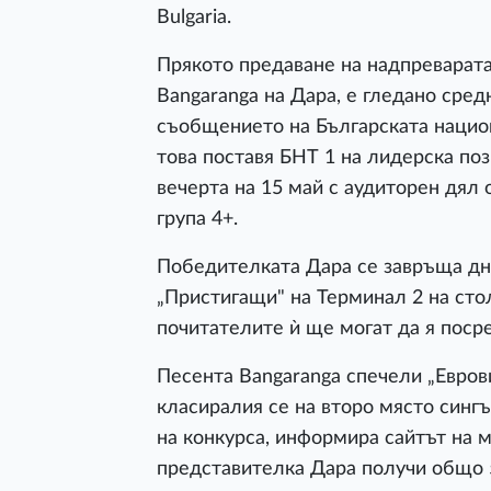
Bulgaria.
Прякото предаване на надпреварата
Bangaranga на Дара, е гледано средн
съобщението на Българската национ
това поставя БНТ 1 на лидерска по
вечерта на 15 май с аудиторен дял 
група 4+.
Победителката Дара се завръща днес
„Пристигащи" на Терминал 2 на сто
почитателите ѝ ще могат да я пос
Песента Bangaranga спечели „Евров
класиралия се на второ място сингъ
на конкурса, информира сайтът на 
представителка Дара получи общо 5