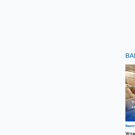
ВА
Варна
Уста