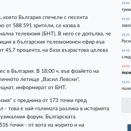
14:44
трев
, която България спечели с песента
14:32
о от 588 591 зрители, се казва в
зара
ална телевизия (БНТ). В него се допълва, че
14:21
Руси
зиция в българския телевизионен ефир във
от 45,7 процента, на база възрастова целева
14:12
след
14:02
 в България. В 18:00 ч. във фоайето на
посе
личното летище „Васил Левски",
13:51
рещнат, информират от БНТ.
поло
изия" с преднина от 173 точки пред
л - това е най-голямата разлика в историята
музикалния форум. Българската
16 точки - от вота на журито и на