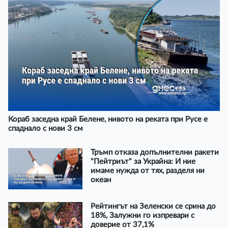
Кораб заседна край Белене, нивото на реката при Русе е
спаднало с нови 3 см
Тръмп отказа допълнителни ракети
"Пейтриът" за Украйна: И ние
имаме нужда от тях, разделя ни
океан
Рейтингът на Зеленски се срина до
18%, Залужни го изпревари с
доверие от 37,1%