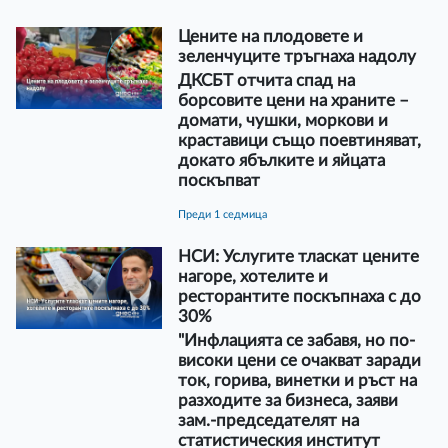
Цените на плодовете и
зеленчуците тръгнаха надолу
ДКСБТ отчита спад на
борсовите цени на храните –
домати, чушки, моркови и
краставици също поевтиняват,
докато ябълките и яйцата
поскъпват
преди 1 седмица
НСИ: Услугите тласкат цените
нагоре, хотелите и
ресторантите поскъпнаха с до
30%
"Инфлацията се забавя, но по-
високи цени се очакват заради
ток, горива, винетки и ръст на
разходите за бизнеса, заяви
зам.-председателят на
статистическия институт