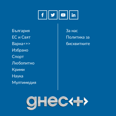
България
За нас
ЕС и Свят
Политика за
Варна<+>
бисквитките
Избрано
Спорт
Любопитно
Крими
Наука
Мултимедия