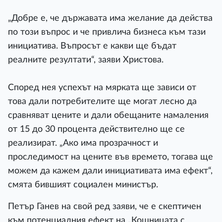
„Добре е, че държавата има желание да действа
по този въпрос и че привлича бизнеса към тази
инициатива. Въпросът е какви ще бъдат
реалните резултати“, заяви Христова.
Според нея успехът на мярката ще зависи от
това дали потребителите ще могат лесно да
сравняват цените и дали обещаните намаления
от 15 до 30 процента действително ще се
реализират. „Ако има прозрачност и
проследимост на цените във времето, тогава ще
можем да кажем дали инициативата има ефект“,
смята бившият социален министър.
Петър Ганев на свой ред заяви, че е скептичен
към потенциалния ефект на „Кошницата с