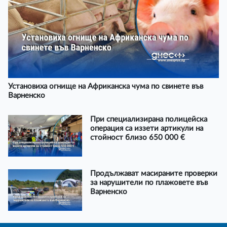
Установиха огнище на Африканска чума по свинете във
Варненско
При специализирана полицейска
операция са иззети артикули на
стойност близо 650 000 €
Продължават масираните проверки
за нарушители по плажовете във
Варненско