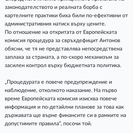
законодателството и реалната борба с
картелните практики биха били по-ефективни от
административния натиск върху цените.
По отношение на откритата от Европейската
комисия процедура за свръхдефицит Антонов
обясни, че тя не представлява непосредствена
заплаха за страната, а по-скоро механизъм за
засилен контрол върху бюджетната политика.
„Процедурата е повече предупреждение и
наблюдение, отколкото наказание. На първо
време Европейската комисия изисква повече
информация и по-детайлни планове за това как
държавата ще върне финансите си в рамките на
допустимите правила“, посочи той.