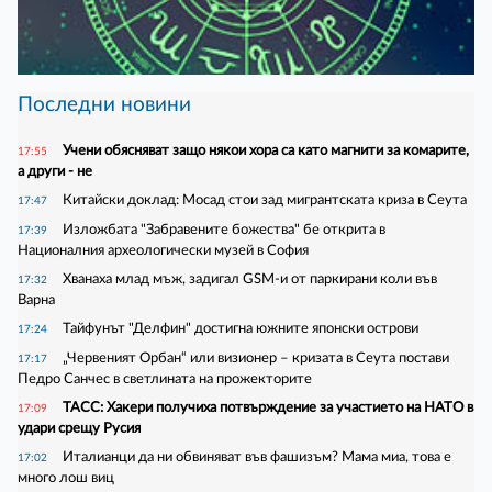
Последни новини
Учени обясняват защо някои хора са като магнити за комарите,
17:55
а други - не
Китайски доклад: Мосад стои зад мигрантската криза в Сеута
17:47
Изложбата "Забравените божества" бе открита в
17:39
Националния археологически музей в София
Хванаха млад мъж, задигал GSM-и от паркирани коли във
17:32
Варна
Тайфунът "Делфин" достигна южните японски острови
17:24
„Червеният Орбан“ или визионер – кризата в Сеута постави
17:17
Педро Санчес в светлината на прожекторите
ТАСС: Хакери получиха потвърждение за участието на НАТО в
17:09
удари срещу Русия
Италианци да ни обвиняват във фашизъм? Мама миа, това е
17:02
много лош виц