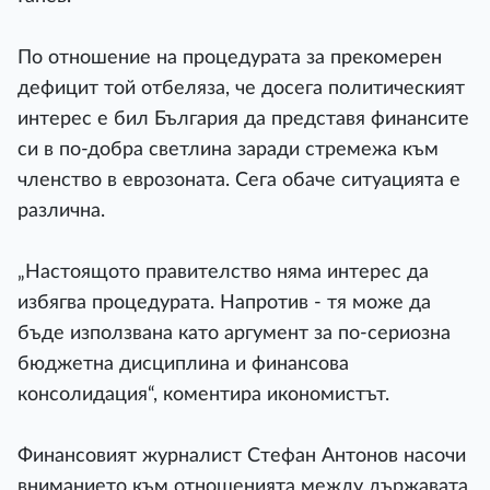
По отношение на процедурата за прекомерен
дефицит той отбеляза, че досега политическият
интерес е бил България да представя финансите
си в по-добра светлина заради стремежа към
членство в еврозоната. Сега обаче ситуацията е
различна.
„Настоящото правителство няма интерес да
избягва процедурата. Напротив - тя може да
бъде използвана като аргумент за по-сериозна
бюджетна дисциплина и финансова
консолидация“, коментира икономистът.
Финансовият журналист Стефан Антонов насочи
вниманието към отношенията между държавата