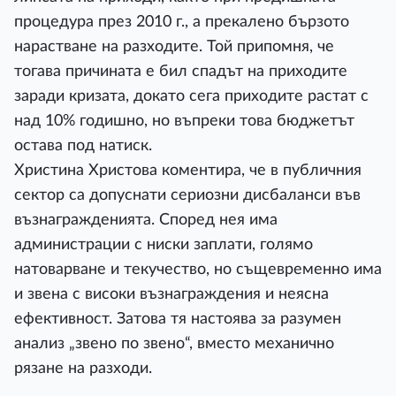
процедура през 2010 г., а прекалено бързото
нарастване на разходите. Той припомня, че
тогава причината е бил спадът на приходите
заради кризата, докато сега приходите растат с
над 10% годишно, но въпреки това бюджетът
остава под натиск.
Христина Христова коментира, че в публичния
сектор са допуснати сериозни дисбаланси във
възнагражденията. Според нея има
администрации с ниски заплати, голямо
натоварване и текучество, но същевременно има
и звена с високи възнаграждения и неясна
ефективност. Затова тя настоява за разумен
анализ „звено по звено“, вместо механично
рязане на разходи.