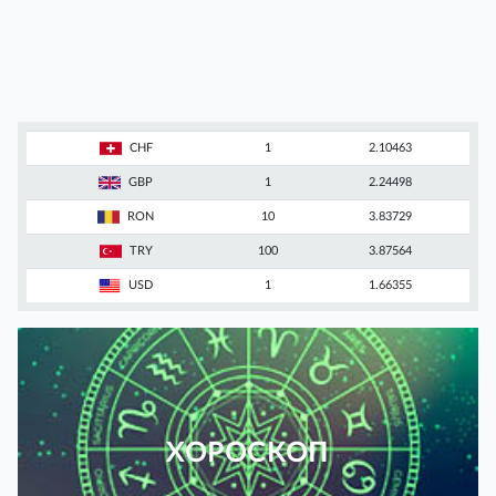
CHF
1
2.10463
GBP
1
2.24498
RON
10
3.83729
TRY
100
3.87564
USD
1
1.66355
ХОРОСКОП