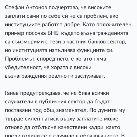
Стефан Антонов подчертава, че високите
заплати сами по себе си не са проблем, ако
институциите работят добре. Като положителен
пример посочва БНБ, където възнагражденията
са съизмерими с тези в частния банков сектор,
но институцията изпълнява функциите си.
Проблемът, според него, е когато няма
убедителност, че хората с високи
възнаграждения реално ги заслужават.
Ганев предупреждава, че не бива всички
служители в публичния сектор да бъдат
поставяни под общ знаменател. По думите му
твърде силен натиск върху заплатите може
отново да отблъсне качествени кадри, както
преди години се е случило в образованието. В