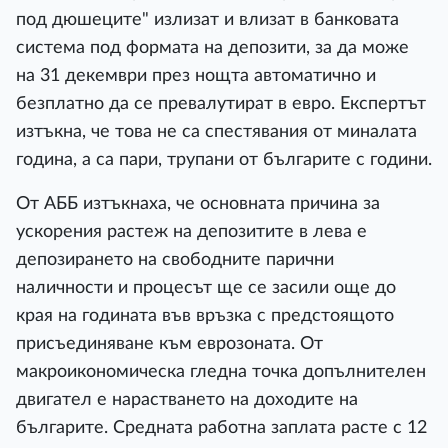
под дюшеците" излизат и влизат в банковата
система под формата на депозити, за да може
на 31 декември през нощта автоматично и
безплатно да се превалутират в евро. Експертът
изтъкна, че това не са спестявания от миналата
година, а са пари, трупани от българите с години.
От АББ изтъкнаха, че основната причина за
ускорения растеж на депозитите в лева е
депозирането на свободните парични
наличности и процесът ще се засили още до
края на годината във връзка с предстоящото
присъединяване към еврозоната. От
макроикономическа гледна точка допълнителен
двигател е нарастването на доходите на
българите. Средната работна заплата расте с 12