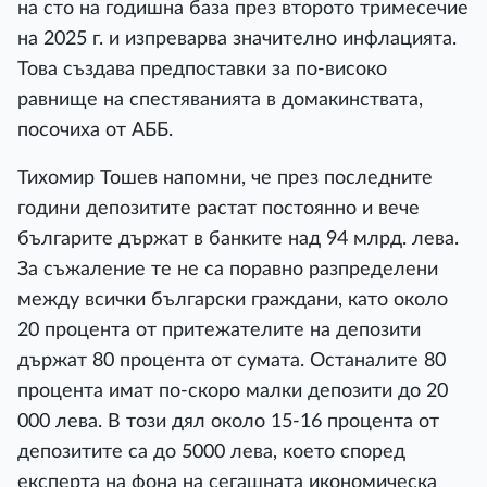
на сто на годишна база през второто тримесечие
на 2025 г. и изпреварва значително инфлацията.
Това създава предпоставки за по-високо
равнище на спестяванията в домакинствата,
посочиха от АББ.
Тихомир Тошев напомни, че през последните
години депозитите растат постоянно и вече
българите държат в банките над 94 млрд. лева.
За съжаление те не са поравно разпределени
между всички български граждани, като около
20 процента от притежателите на депозити
държат 80 процента от сумата. Останалите 80
процента имат по-скоро малки депозити до 20
000 лева. В този дял около 15-16 процента от
депозитите са до 5000 лева, което според
експерта на фона на сегашната икономическа