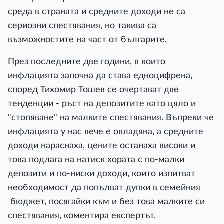
среда в страната и средните доходи не са
сериозни спестявания, но такива са
възможностите на част от българите.
През последните две години, в които
инфлацията започна да става едноцифрена,
според Тихомир Тошев се очертават две
тенденции - ръст на депозитите като цяло и
"стопяване" на малките спестявания. Въпреки че
инфлацията у нас вече е овладяна, а средните
доходи нараснаха, цените останаха високи и
това подлага на натиск хората с по-малки
депозити и по-ниски доходи, които изпитват
необходимост да попълват дупки в семейния
бюджет, посягайки към и без това малките си
спестявания, коментира експертът.