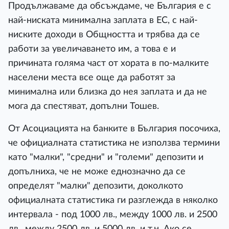
Продължаваме да обсъждаме, че България е с
най-ниската минимална заплата в ЕС, с най-
ниските доходи в Общността и трябва да се
работи за увеличаването им, а това е и
причината голяма част от хората в по-малките
населени места все още да работят за
минимална или близка до нея заплата и да не
мога да спестяват, допълни Тошев.
От Асоциацията на банките в България посочиха,
че официалната статистика не използва термини
като "малки", "средни" и "големи" депозити и
допълниха, че не може еднозначно да се
определят "малки" депозити, доколкото
официалната статистика ги разглежда в няколко
интервала - под 1000 лв., между 1000 лв. и 2500
лв., между 2500 лв. и 5000 лв. и т.н. Ако се