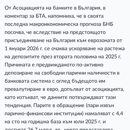
От Асоциацията на банките в България, в
коментар за БТА, напомниха, че в своята
последна макроикономическа прогноза БНБ
посочва, че вследствие на предстоящото
присъединяване на България към еврозоната от
1 януари 2026 г. се очаква ускоряване на растежа
на депозитите през втората половина на 2025 г.
Причината е предвижданото по-активно
депозиране на свободни парични наличности в
банковата система с оглед бъдещото им
превалутиране в евро, допълват от асоциацията,
като изтъкват, че данните потвърждават тази
тенденция. Парите в обращение (пари извън
парично-финансови институции) намаляват с 4,4
на сто на годишна база към юли 2025 г. и
достигат 26,7 млрд. лв., което представлява