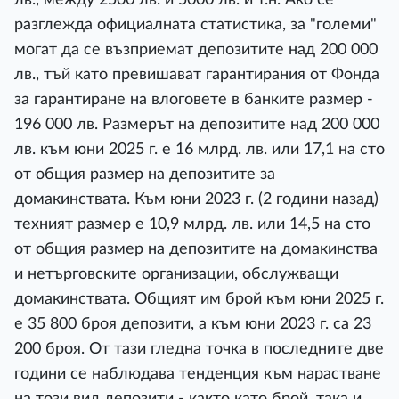
разглежда официалната статистика, за "големи"
могат да се възприемат депозитите над 200 000
лв., тъй като превишават гарантирания от Фонда
за гарантиране на влоговете в банките размер -
196 000 лв. Размерът на депозитите над 200 000
лв. към юни 2025 г. е 16 млрд. лв. или 17,1 на сто
от общия размер на депозитите за
домакинствата. Към юни 2023 г. (2 години назад)
техният размер е 10,9 млрд. лв. или 14,5 на сто
от общия размер на депозитите на домакинства
и нетърговските организации, обслужващи
домакинствата. Общият им брой към юни 2025 г.
е 35 800 броя депозити, а към юни 2023 г. са 23
200 броя. От тази гледна точка в последните две
години се наблюдава тенденция към нарастване
на този вид депозити - както като брой, така и