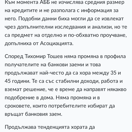
Към момента АББ не изчислява средния размер
на кредитите и не разполага с информация за
него. Подобни данни биха могли да се извлекат
чрез допълнителни изследвания и анализи, но те
са предмет на отделно и по-обхватно проучване,
допълниха от Асоциацията.
Според Тихомир Тошев няма промяна в профила
получателите на банкови заеми и това
продължават най-често да са хора между 35 и
45 години. Те са със стабилни доходи, работа и
вземат решение, че е време да направят някакво
подобрение в дома. Няма промяна и в
сроковете, които потребителите избират да
връщат банковия заем.
Продължава тенденцията хората да