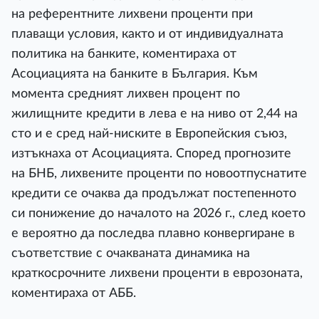
на референтните лихвени проценти при
плаващи условия, както и от индивидуалната
политика на банките, коментираха от
Асоциацията на банките в България. Към
момента средният лихвен процент по
жилищните кредити в лева е на ниво от 2,44 на
сто и е сред най-ниските в Европейския съюз,
изтъкнаха от Асоциацията. Според прогнозите
на БНБ, лихвените проценти по новоотпуснатите
кредити се очаква да продължат постепенното
си понижение до началото на 2026 г., след което
е вероятно да последва плавно конвергиране в
съответствие с очакваната динамика на
краткосрочните лихвени проценти в еврозоната,
коментираха от АББ.