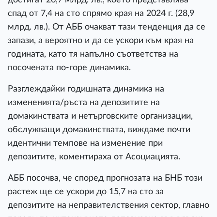
спад от 7,4 на сто спрямо края на 2024 г. (28,9
млрд. лв.). От АББ очакват тази тенденция да се
запази, а вероятно и да се ускори към края на
годината, като тя напълно съответства на
посочената по-горе динамика.
Разглеждайки годишната динамика на
измененията/ръста на депозитите на
домакинствата и нетърговските организации,
обслужващи домакинствата, виждаме почти
идентични темпове на изменение при
депозитите, коментираха от Асоциацията.
АББ посочва, че според прогнозата на БНБ този
растеж ще се ускори до 15,7 на сто за
депозитите на неправителствения сектор, главно