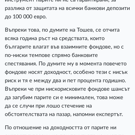
разлика от защитата на всички банкови депозити
до 100 000 евро.
Въпреки това, по думите на Тошев, се отчита
всяка година ръст на средствата, които
българите влагат във взаимните фондове, но с
по-ниски темпове спрямо банковите
спестявания. По думите му в момента повечето
фондове носят доходност, особено тези с нисък
риск и тя е между два и пет процента годишно.
Въпреки че при нискорисковите фондове шансът
да загубим парите си е минимален, това може
да се случи при лошо стечение на
обстоятелствата на пазар, напомни експертът.
По отношение на доходността от парите ни