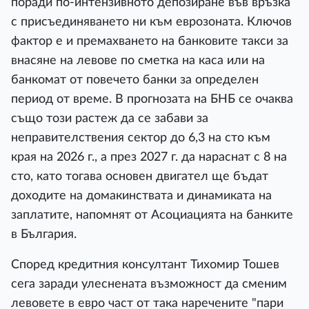
поради по-интензивното депозиране във връзка
с присъединяването ни към еврозоната. Ключов
фактор е и премахването на банковите такси за
внасяне на левове по сметка на каса или на
банкомат от повечето банки за определен
период от време. В прогнозата на БНБ се очаква
също този растеж да се забави за
неправителствения сектор до 6,3 на сто към
края на 2026 г., а през 2027 г. да нараснат с 8 на
сто, като тогава основен двигател ще бъдат
доходите на домакинствата и динамиката на
заплатите, напомнят от Асоциацията на банките
в България.
Според кредитния консултант Тихомир Тошев
сега заради улеснената възможност да сменим
левовете в евро част от така наречените "пари