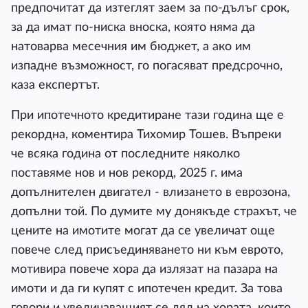
предпочитат да изтеглят заем за по-дълъг срок,
за да имат по-ниска вноска, която няма да
натоварва месечния им бюджет, а ако им
изпадне възможност, го погасяват предсрочно,
каза експертът.
При ипотечното кредитиране тази година ще е
рекордна, коментира Тихомир Тошев. Въпреки
че всяка година от последните няколко
поставяме нов и нов рекорд, 2025 г. има
допълнителен двигател - влизането в еврозона,
допълни той. По думите му донякъде страхът, че
цените на имотите могат да се увеличат още
повече след присъединяването ни към еврото,
мотивира повече хора да излязат на пазара на
имоти и да ги купят с ипотечен кредит. За това
говори и увеличаващият се дял на хората, които