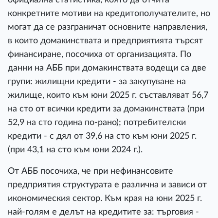
конкретните мотиви на кредитополучателите, но
могат да се разграничат основните направления,
в които домакинствата и предприятията търсят
финансиране, посочиха от организацията. По
данни на АББ при домакинствата водещи са две
групи: жилищни кредити - за закупуване на
жилище, които към юни 2025 г. съставляват 56,7
на сто от всички кредити за домакинствата (при
52,9 на сто година по-рано); потребителски
кредити - с дял от 39,6 на сто към юни 2025 г.
(при 43,1 на сто към юни 2024 г.).
От АББ посочиха, че при нефинансовите
предприятия структурата е различна и зависи от
икономическия сектор. Към края на юни 2025 г.
най-голям е делът на кредитите за: търговия -