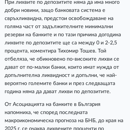
При лихвите по депозитите няма да има много
добри новини, защо банковата система е
свръхликвидна, предстои освобождаване на
голяма част от задължителните минимални
резерви на банките и по тази причина догодина
лихвите по депозитите ще са между 0 и 2-2,5
процента, коментира Тихомир Тошев. Той
отбеляза, че обикновено по-високите лихви се
дават от по-малки банки, които имат нужда от
допълнителна ликвидност и допълни, че най-
вероятно големите банки и през следващата
година няма да дават лихви по депозитите.
От Асоциацията на банките в България
напомниха, че според последната
макроикономическа прогноза на БНБ, до края на
2025 г. се очаква лихвените проценти по