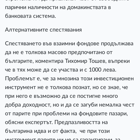
парични наличности на домакинствата в
банковата система.
Алтернативните спестявания
Спестяването във взаимни фондове продължава
да не е толкова масово предпочитано от
българите, коментира Тихомир Тошев, въпреки
че в тях може да се участва и с 1000 лева.
Проблемът е, че за мнозина този инвестиционен
инструмент не е толкова познат, но се знае, че
при него е възможно да се постигне много
добра доходност, но и да се загуби немалка чест
от парите при проблеми на фондовите пазари,
обясни експертът. Предпазливостта на
българина идва и от факта, че при този
инструмент парите ни не са гарантирани, за