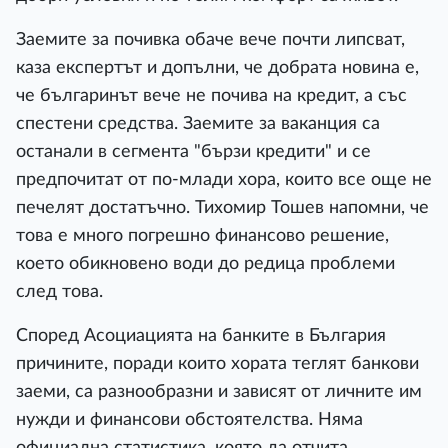
Заемите за почивка обаче вече почти липсват,
каза експертът и допълни, че добрата новина е,
че българинът вече не почива на кредит, а със
спестени средства. Заемите за ваканция са
останали в сегмента "бързи кредити" и се
предпочитат от по-млади хора, които все още не
печелят достатъчно. Тихомир Тошев напомни, че
това е много погрешно финансово решение,
което обикновено води до редица проблеми
след това.
Според Асоциацията на банките в България
причините, поради които хората теглят банкови
заеми, са разнообразни и зависят от личните им
нужди и финансови обстоятелства. Няма
официална статистика, която да отчита