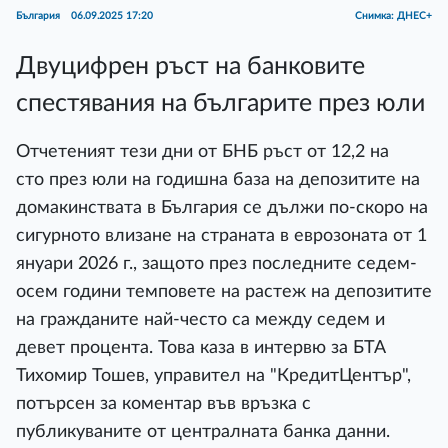
България
06.09.2025 17:20
Снимка: ДНЕС+
Двуцифрен ръст на банковите
спестявания на българите през юли
Отчетеният тези дни от БНБ ръст от 12,2 на
сто през юли на годишна база на депозитите на
домакинствата в България се дължи по-скоро на
сигурното влизане на страната в еврозоната от 1
януари 2026 г., защото през последните седем-
осем години темповете на растеж на депозитите
на гражданите най-често са между седем и
девет процента. Това каза в интервю за БТА
Тихомир Тошев, управител на "КредитЦентър",
потърсен за коментар във връзка с
публикуваните от централната банка данни.