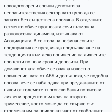
новодоговорени срочни депозити за
неправителствения сектор като цяло да се
запазят без съществена промяна. В отделните
сегменти обаче прогнозата сочи възможна
разнопосочна динамика, изтъкнаха от
Асоциацията. В сектора на нефинансовите
предприятия се предвижда продължаване на
тенденцията към леко понижение на лихвените
проценти по нови срочни депозити. При
домакинствата обаче се очаква известно
повишение, каза от АББ и допълниха, че подобна
посока вече се наблюдава при предлаганите от
някои от големите търговски банки по-високи
лихвени проценти към края на второто
тримесечие, което може да се свърже със
стремежа им да привлекат част от свободните