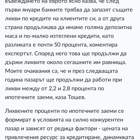
въвеждането на еврото ясно казва, че след
първи януари банките трябва да запазят същите
лихви по кредите на клиентите си, а от друга
страна продължава да имаме голяма депозитна
маса и по-малко изтеглени кредити, като
разликата е почти 50 процента, коментира
експертът. Според него това ще продължи да
държи лихвите около сегашните им равнища.
Моите очаквания са, че и през следващата
година пазарът ще продължи да работи при
лихви между от 2,2 и 2,8 процента по
ипотечните заеми, каза Тошев.
Лихвените проценти по ипотечните заеми се
формират в условията на силно конкурентен
пазар и зависят от редица фактори - цената на
привлечения ресурс за кредитиране, динамиката