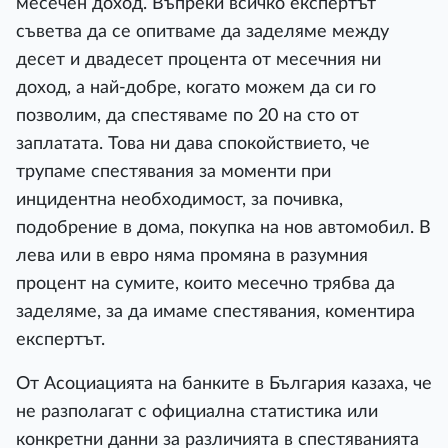
месечен доход. Въпреки всичко експертът
съветва да се опитваме да заделяме между
десет и двадесет процента от месечния ни
доход, а най-добре, когато можем да си го
позволим, да спестяваме по 20 на сто от
заплатата. Това ни дава спокойствието, че
трупаме спестявания за моменти при
инцидентна необходимост, за почивка,
подобрение в дома, покупка на нов автомобил. В
лева или в евро няма промяна в разумния
процент на сумите, които месечно трябва да
заделяме, за да имаме спестявания, коментира
експертът.
От Асоциацията на банките в България казаха, че
не разполагат с официална статистика или
конкретни данни за различията в спестяванията