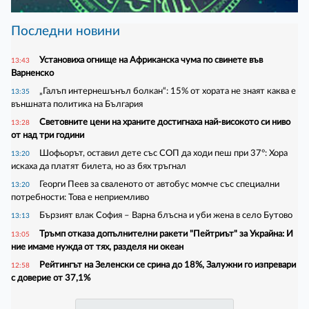
Последни новини
Установиха огнище на Африканска чума по свинете във
13:43
Варненско
„Галъп интернешънъл болкан“: 15% от хората не знаят каква е
13:35
външната политика на България
Световните цени на храните достигнаха най-високото си ниво
13:28
от над три години
Шофьорът, оставил дете със СОП да ходи пеш при 37°: Хора
13:20
искаха да платят билета, но аз бях тръгнал
Георги Пеев за сваленото от автобус момче със специални
13:20
потребности: Това е неприемливо
Бързият влак София – Варна блъсна и уби жена в село Бутово
13:13
Тръмп отказа допълнителни ракети "Пейтриът" за Украйна: И
13:05
ние имаме нужда от тях, разделя ни океан
Рейтингът на Зеленски се срина до 18%, Залужни го изпревари
12:58
с доверие от 37,1%