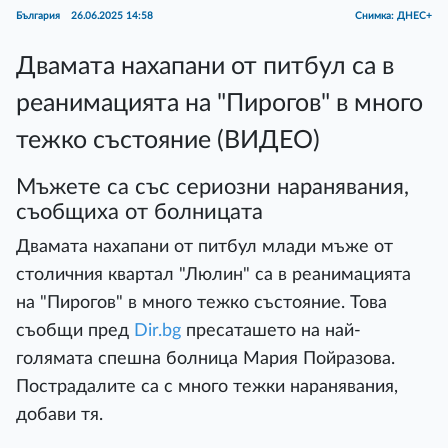
България
26.06.2025 14:58
Снимка: ДНЕС+
Двамата нахапани от питбул са в
реанимацията на "Пирогов" в много
тежко състояние (ВИДЕО)
Мъжете са със сериозни наранявания,
съобщиха от болницата
Двамата нахапани от питбул млади мъже от
столичния квартал "Люлин" са в реанимацията
на "Пирогов" в много тежко състояние. Това
съобщи пред
Dir.bg
пресаташето на най-
голямата спешна болница Мария Пойразова.
Пострадалите са с много тежки наранявания,
добави тя.