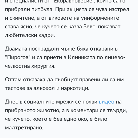
и специалисти от "Екоравновесие", които са го
прибрали питбула. При акцията се чува изстрел
и скимтене, а от виковете на униформените
става ясно, че кучето се казва Зевс, показват
любителски кадри.
Двамата пострадали мъже бяха откарани в
"Пирогов" и са приети в Клиниката по лицево-
челюстна хирургия.
Оттам отказаха да съобщят правени ли са им
тестове за алкохол и наркотици.
Днес в социалните мрежи се появи
видео
на
прибраното животно, а в коментари се твърди,
че кучето, което е без едно око, е било
малтретирано.