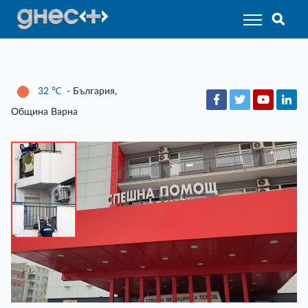
32
℃
- България,
Община Варна