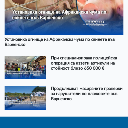
Установиха огнище на Африканска чума по свинете във
Варненско
При специализирана полицейска
операция са иззети артикули на
стойност близо 650 000 €
Продължават масираните проверки
за нарушители по плажовете във
Варненско