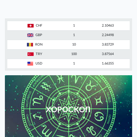
CHF
1
2.10463
GBP
1
2.24498
RON
10
3.83729
TRY
100
3.87564
USD
1
1.66355
ХОРОСКОП