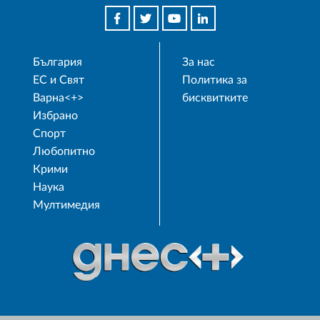
България
За нас
ЕС и Свят
Политика за
Варна<+>
бисквитките
Избрано
Спорт
Любопитно
Крими
Наука
Мултимедия