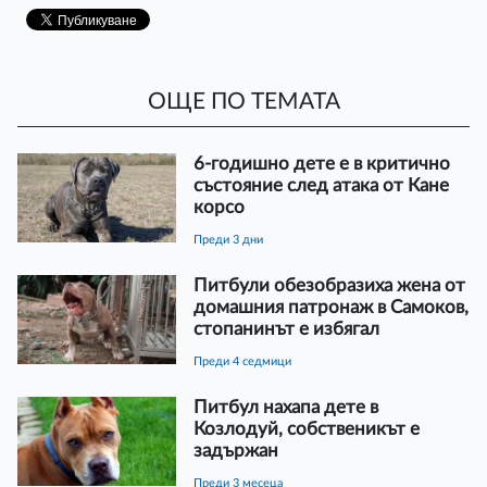
ОЩЕ ПО ТЕМАТА
6-годишно дете е в критично
състояние след атака от Кане
корсо
преди 3 дни
Питбули обезобразиха жена от
домашния патронаж в Самоков,
стопанинът е избягал
преди 4 седмици
Питбул нахапа дете в
Козлодуй, собственикът е
задържан
преди 3 месеца