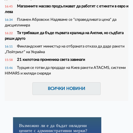
Магазините масово продължават да работят с етикети в евро и
16:45
лева
Пламен Абровски: Надяваме се "справедливата цена" да
16:34
дисциплинира
Тя трябваше да бъде първата кралица на Англия, но съдбата
16:22
реши друго
Финландският министър на отбраната отказа да даде ракети
16:11
„Пейтриът“ на Украйна
21 килотона промениха света завинаги
15:58
Турция се готви да продаде на Киев ракети ATACMS, системи
15:46
HIMARS и хиляди снаряди
ВСИЧКИ НОВИНИ