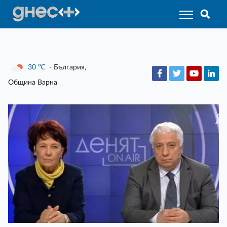
30
℃
- България,
Община Варна