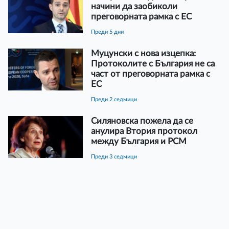
начини да заобиколи
преговорната рамка с ЕС
преди 5 дни
Муцунски с нова изцепка:
Протоколите с България не са
част от преговорната рамка с
ЕС
преди 2 седмици
Силяновска пожела да се
анулира Втория протокол
между България и РСМ
преди 3 седмици