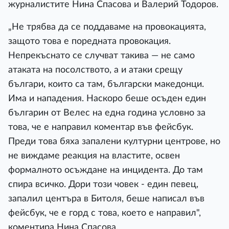
журналистите Нина Спасова и Валерий Тодоров.
„Не трябва да се поддаваме на провокацията,
защото това е поредната провокация.
Непрекъснато се случват такива — не само
атаката на посолството, а и атаки срещу
българи, които са там, български македонци.
Има и нападения. Наскоро беше осъден един
българин от Велес на една година условно за
това, че е направил коментар във фейсбук.
Преди това бяха запалени културни центрове, но
не виждаме реакция на властите, освен
формалното осъждане на инцидента. До там
спира всичко. Дори този човек - един певец,
запалил центъра в Битоля, беше написал във
фейсбук, че е горд с това, което е направил",
коментира Нина Спасова.