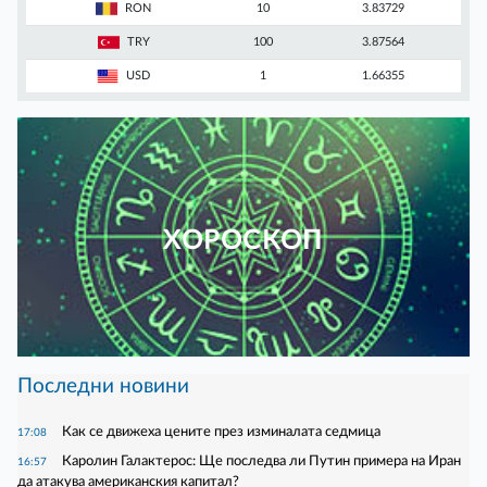
RON
10
3.83729
TRY
100
3.87564
USD
1
1.66355
ХОРОСКОП
Последни новини
Как се движеха цените през изминалата седмица
17:08
Каролин Галактерос: Ще последва ли Путин примера на Иран
16:57
да атакува американския капитал?