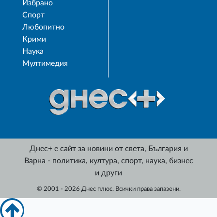
Избрано
Спорт
Любопитно
Крими
Наука
Мултимедия
Днес+ е сайт за новини от света, България и
Варна - политика, култура, спорт, наука, бизнес
и други
© 2001 - 2026 Днес плюс. Всички права запазени.