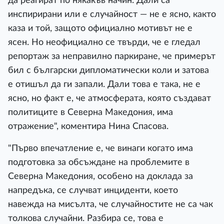
да реагират по някакъв начин. Дали са
инспирирани или е случайност — не е ясно, както
каза и той, защото официално мотивът не е
ясен. Но неофициално се твърди, че е гледал
репортаж за неправилно паркиране, че примерът
бил с български дипломатически коли и затова
е отишъл да ги запали. Дали това е така, не е
ясно, но факт е, че атмосферата, която създават
политиците в Северна Македония, има
отражение", коментира Нина Спасова.
"Първо впечатление е, че винаги когато има
подготовка за обсъждане на проблемите в
Северна Македония, особено на доклада за
напредъка, се случват инциденти, което
навежда на мисълта, че случайностите не са чак
толкова случайни. Разбира се, това е