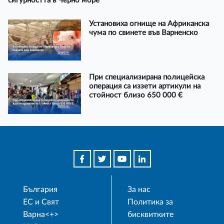
сигурността в Черно море
Установиха огнище на Африканска
чума по свинете във Варненско
При специализирана полицейска
операция са иззети артикули на
стойност близо 650 000 €
България
За нас
ЕС и Свят
Политика за
Варна<+>
бисквитките