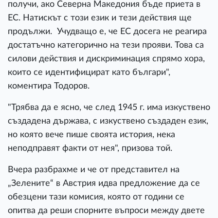
получи, ако Северна Македония бъде приета в
ЕС. Натискът с този език и тези действия ще
продължи. Учудващо е, че ЕС досега не реагира
достатъчно категорично на тези прояви. Това са
силови действия и дискриминация спрямо хора,
които се идентифицират като българи",
коментира Тодоров.
"Трябва да е ясно, че след 1945 г. има изкуствено
създадена държава, с изкуствено създаден език,
но която вече пише своята история, нека
неподправят факти от нея", призова той.
Вчера разбрахме и че от представител на
„Зелените“ в Австрия идва предложение да се
обезцени тази комисия, която от години се
опитва да реши спорните въпроси между двете