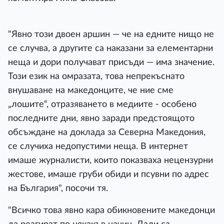
"Явно този двоен аршин — че на едните нищо не
се случва, а другите са наказани за елементарни
неща и дори получават присъди — има значение.
Този език на омразата, това непрекъснато
внушаване на македонците, че ние сме
„лошите“, отразяването в медиите - особено
последните дни, явно заради предстоящото
обсъждане на доклада за Северна Македония,
се случиха недопустими неща. В интернет
имаше журналисти, които показваха нецензурни
жестове, имаше груби обиди и псувни по адрес
на България", посочи тя.
"Всичко това явно кара обикновените македонци