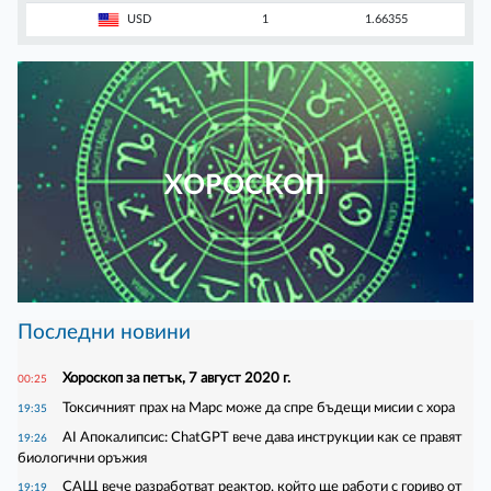
USD
1
1.66355
ХОРОСКОП
Последни новини
Хороскоп за петък, 7 август 2020 г.
00:25
Токсичният прах на Марс може да спре бъдещи мисии с хора
19:35
AI Апокалипсис: ChatGPT вече дава инструкции как се правят
19:26
биологични оръжия
САЩ вече разработват реактор, който ще работи с гориво от
19:19