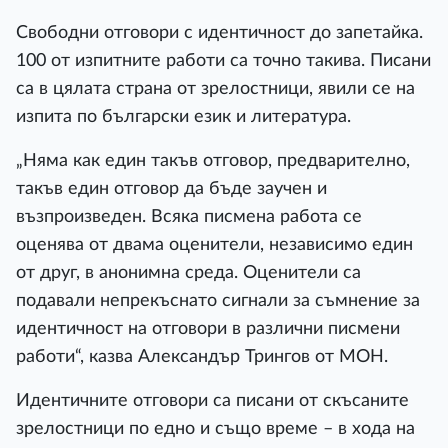
Свободни отговори с идентичност до запетайка.
100 от изпитните работи са точно такива. Писани
са в цялата страна от зрелостници, явили се на
изпита по български език и литература.
„Няма как един такъв отговор, предварително,
такъв един отговор да бъде заучен и
възпроизведен. Всяка писмена работа се
оценява от двама оценители, независимо един
от друг, в анонимна среда. Оценители са
подавали непрекъснато сигнали за съмнение за
идентичност на отговори в различни писмени
работи“, казва Александър Трингов от МОН.
Идентичните отговори са писани от скъсаните
зрелостници по едно и също време – в хода на