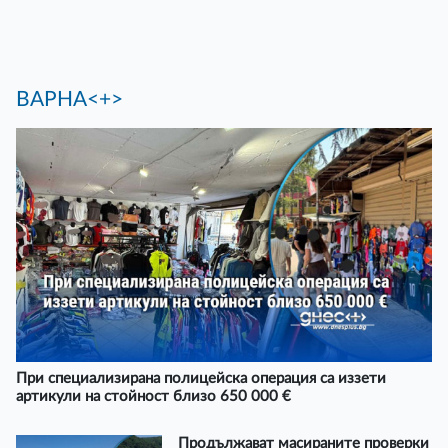
ВАРНА<+>
При специализирана полицейска операция са иззети
артикули на стойност близо 650 000 €
Продължават масираните проверки