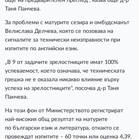
още на предварителен преглед“, казва още д-р
Таня Панчева.
За проблеми с матурите сезира и омбудсманът
Велислава Делчева, която се позовава на
сигналите за технически неизправности при
изпитите по английски език.
„В 9 от задачите зрелостниците имат 100%
успеваемост, което означава, че техническата
грешка не е оказала никакво влияние върху
успеха на зрелостниците“, посочва д-р Таня
Панчева.
На този фон от Министерството регистрират
най-високия общ резултат на матурите
по български език и литература, откакто се
провеждат изпитите – 60 точки или оценка 4,39.