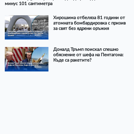
минус 101 сантиметра
Хирошима отбеляза 81 години от
атомната бомбардировка с призив
за свят без ядрени оръжия
Доналд Тръмп поискал спешно
обяснение от шефа на Пентагона:
Къде са ракетите?