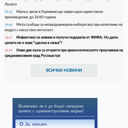
Луната
Малък орган в Германия ще свири едно единствено
19:12
произведение до 2640 година
Meta съобщи за непреднамерена кибератака при изпитване на
19:04
модел с изкуствен интелект
Инфантино се извини и получи подкрепа от ФИФА. Но дали
18:57
цената не е нова "сделка в сянка"?
Нови две кули са открити при археологическите проучвания на
18:50
средновековния град Русокастро
ВСИЧКИ НОВИНИ