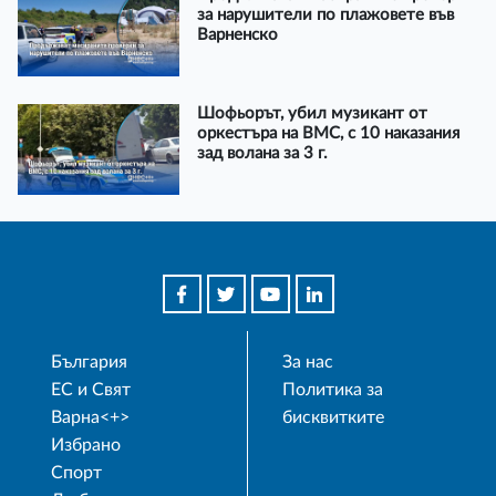
за нарушители по плажовете във
Варненско
Шофьорът, убил музикант от
оркестъра на ВМС, с 10 наказания
зад волана за 3 г.
България
За нас
ЕС и Свят
Политика за
Варна<+>
бисквитките
Избрано
Спорт