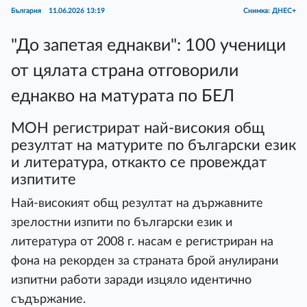
България
11.06.2026 13:19
Снимка: ДНЕС+
"До запетая еднакви": 100 ученици
от цялата страна отговорили
еднакво на матурата по БЕЛ
МОН регистрират най-високия общ
резултат на матурите по български език
и литература, откакто се провеждат
изпитите
Най-високият общ резултат на държавните
зрелостни изпити по български език и
литература от 2008 г. насам е регистриран на
фона на рекорден за страната брой анулирани
изпитни работи заради изцяло идентично
съдържание.