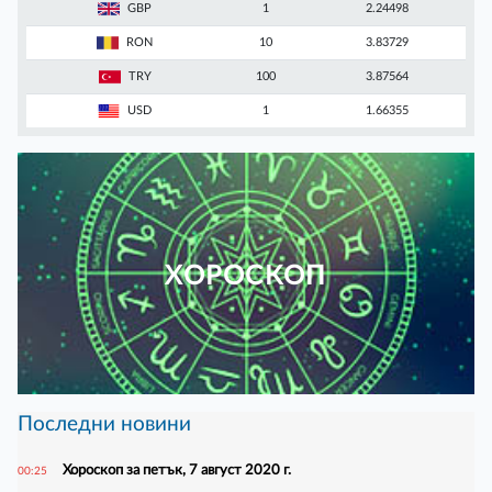
GBP
1
2.24498
RON
10
3.83729
TRY
100
3.87564
USD
1
1.66355
ХОРОСКОП
Последни новини
Хороскоп за петък, 7 август 2020 г.
00:25