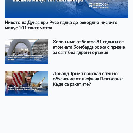
Нивото на Дунав при Русе падна до рекордно ниските
минус 101 сантиметра
Хирошима отбеляза 81 години от
атомната бомбардировка с призив
за свят без ядрени оръжия
Доналд Тръмп поискал спешно
обяснение от шефа на Пентагона:
Къде са ракетите?