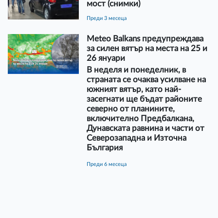
мост (снимки)
преди 3 месеца
Meteo Balkans предупреждава
за силен вятър на места на 25 и
26 януари
В неделя и понеделник, в
страната се очаква усилване на
южният вятър, като най-
засегнати ще бъдат районите
северно от планините,
включително Предбалкана,
Дунавската равнина и части от
Северозападна и Източна
България
преди 6 месеца