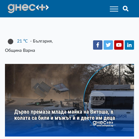
21
℃
- България,
Община Варна