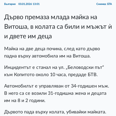
България
03.01.2026 13:01
Снимка: БТА
Дърво премаза млада майка на
Витоша, в колата са били и мъжът ѝ
и двете им деца
Майка на две деца почина, след като дърво
падна върху автомобила им на Витоша.
Инцидентът е станал на ул. „Беловодски път“
към Копитото около 10 часа, предаде БТВ.
Автомобилът е управляван от 34-годишен мъж.
В него са се возили 31-годишна жена и децата
им на 8 и 2 години.
Дървото пада върху колата, убивайки майката.