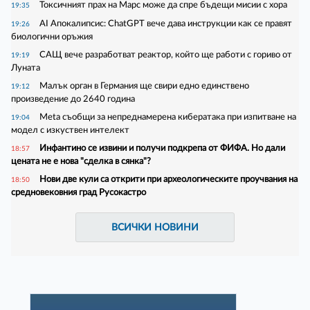
Токсичният прах на Марс може да спре бъдещи мисии с хора
19:35
AI Апокалипсис: ChatGPT вече дава инструкции как се правят
19:26
биологични оръжия
САЩ вече разработват реактор, който ще работи с гориво от
19:19
Луната
Малък орган в Германия ще свири едно единствено
19:12
произведение до 2640 година
Meta съобщи за непреднамерена кибератака при изпитване на
19:04
модел с изкуствен интелект
Инфантино се извини и получи подкрепа от ФИФА. Но дали
18:57
цената не е нова "сделка в сянка"?
Нови две кули са открити при археологическите проучвания на
18:50
средновековния град Русокастро
ВСИЧКИ НОВИНИ