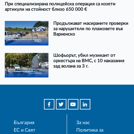
При специализирана полицейска операция са иззети
артикули на стойност близо 650 000 €
Продължават масираните проверки
за нарушители по плажовете във
Варненско
Шофьорът, убил музикант от
оркестъра на ВМС, с 10 наказания
зад волана за 3 г.
България
За нас
ЕС и Свят
Политика за