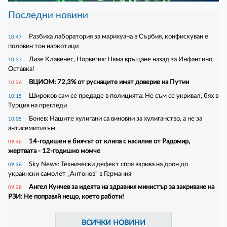
Последни новини
Разбиха лаборатория за марихуана в Сърбия, конфискуван е
10:47
половин тон наркотици
Лизе Клавенес, Норвегия: Няма връщане назад за Инфантино.
10:37
Оставка!
ВЦИОМ: 72,3% от руснаците имат доверие на Путин
10:26
Широков сам се предаде в полицията: Не съм се укривал, бях в
10:15
Турция на прегледи
Бонев: Нашите хулигани са виновни за хулиганство, а не за
10:05
антисемитизъм
14-годишен е биячът от клипа с насилие от Радомир,
09:46
жертвата - 12-годишно момче
Sky News: Технически дефект спря взрива на дрон до
09:36
украински самолет „Антонов“ в Германия
Ангел Кунчев за идеята на здравния министър за закриване на
09:28
РЗИ: Не поправяй нещо, което работи!
ВСИЧКИ НОВИНИ