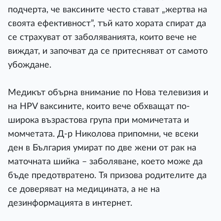
подчерта, че ваксините често стават „жертва на
своята ефективност”, тъй като хората спират да
се страхуват от заболяванията, които вече не
виждат, и започват да се притесняват от самото
убождане.
Медикът обърна внимание по Нова телевизия и
на HPV ваксините, които вече обхващат по-
широка възрастова група при момичетата и
момчетата. Д-р Николова припомни, че всеки
ден в България умират по две жени от рак на
маточната шийка – заболяване, което може да
бъде предотвратено. Тя призова родителите да
се доверяват на медицината, а не на
дезинформацията в интернет.