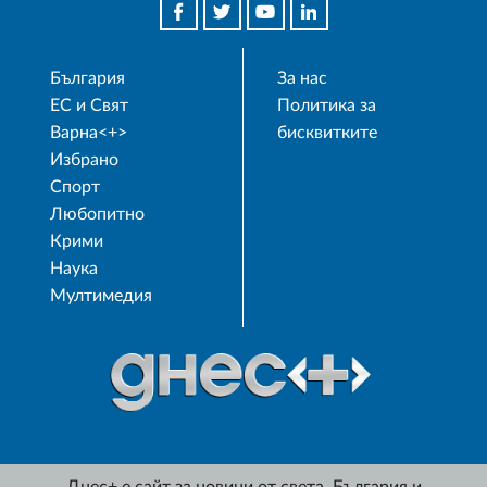
България
За нас
ЕС и Свят
Политика за
Варна<+>
бисквитките
Избрано
Спорт
Любопитно
Крими
Наука
Мултимедия
Днес+ е сайт за новини от света, България и