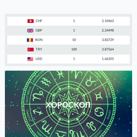
CHF
1
2.10463
GBP
1
2.24498
RON
10
3.83729
TRY
100
3.87564
USD
1
1.66355
ХОРОСКОП