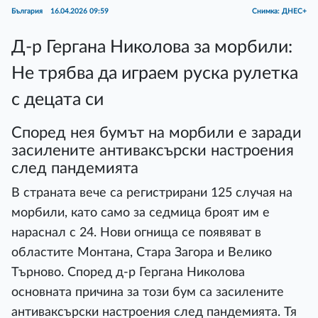
България
16.04.2026 09:59
Снимка: ДНЕС+
Д-р Гергана Николова за морбили:
Не трябва да играем руска рулетка
с децата си
Според нея бумът на морбили е заради
засилените антиваксърски настроения
след пандемията
В страната вече са регистрирани 125 случая на
морбили, като само за седмица броят им е
нараснал с 24. Нови огнища се появяват в
областите Монтана, Стара Загора и Велико
Търново. Според д-р Гергана Николова
основната причина за този бум са засилените
антиваксърски настроения след пандемията. Тя