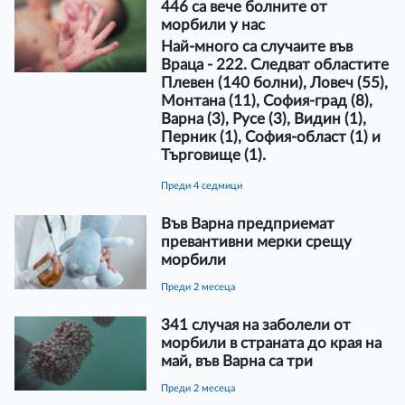
446 са вече болните от
морбили у нас
Най-много са случаите във
Враца - 222. Следват областите
Плевен (140 болни), Ловеч (55),
Монтана (11), София-град (8),
Варна (3), Русе (3), Видин (1),
Перник (1), София-област (1) и
Търговище (1).
преди 4 седмици
Във Варна предприемат
превантивни мерки срещу
морбили
преди 2 месеца
341 случая на заболели от
морбили в страната до края на
май, във Варна са три
преди 2 месеца