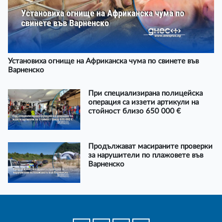
Установиха огнище на Африканска чума по свинете във
Варненско
При специализирана полицейска
операция са иззети артикули на
стойност близо 650 000 €
Продължават масираните проверки
за нарушители по плажовете във
Варненско