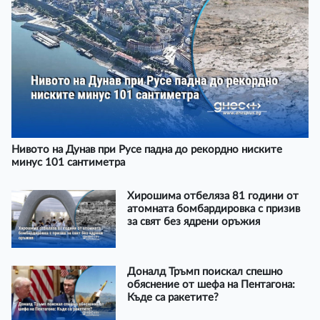
Нивото на Дунав при Русе падна до рекордно ниските
минус 101 сантиметра
Хирошима отбеляза 81 години от
атомната бомбардировка с призив
за свят без ядрени оръжия
Доналд Тръмп поискал спешно
обяснение от шефа на Пентагона:
Къде са ракетите?