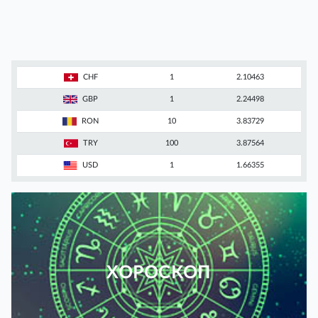
CHF
1
2.10463
GBP
1
2.24498
RON
10
3.83729
TRY
100
3.87564
USD
1
1.66355
ХОРОСКОП