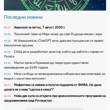
Последни новини
Хороскоп за петък, 7 август 2020 г.
00:25
Токсичният прах на Марс може да спре бъдещи мисии с хора
19:35
AI Апокалипсис: ChatGPT вече дава инструкции как се правят
19:26
биологични оръжия
САЩ вече разработват реактор, който ще работи с гориво от
19:19
Луната
Малък орган в Германия ще свири едно единствено
19:12
произведение до 2640 година
Meta съобщи за непреднамерена кибератака при изпитване на
19:04
модел с изкуствен интелект
Инфантино се извини и получи подкрепа от ФИФА. Но дали
18:57
цената не е нова "сделка в сянка"?
Нови две кули са открити при археологическите проучвания на
18:50
средновековния град Русокастро