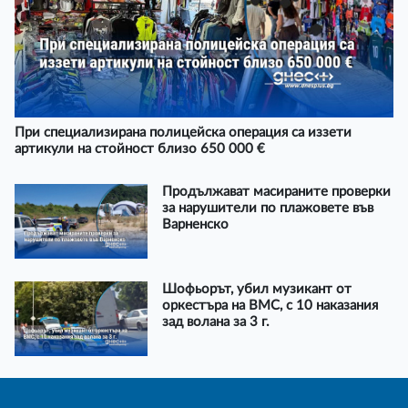
При специализирана полицейска операция са иззети
артикули на стойност близо 650 000 €
Продължават масираните проверки
за нарушители по плажовете във
Варненско
Шофьорът, убил музикант от
оркестъра на ВМС, с 10 наказания
зад волана за 3 г.