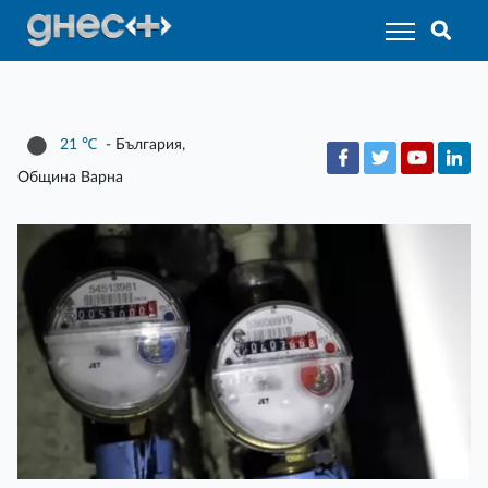
21
℃
- България,
Община Варна