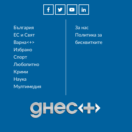
България
За нас
ЕС и Свят
Политика за
Варна<+>
бисквитките
Избрано
Спорт
Любопитно
Крими
Наука
Мултимедия