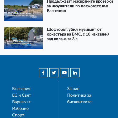
Продължават масираните проверки
за нарушители по плажовете във
Варненско
Шофьорът, убил музикант от
оркестъра на ВМС, с 10 наказания
зад волана за 3 г.
България
За нас
ЕС и Свят
Политика за
Варна<+>
бисквитките
Избрано
Спорт