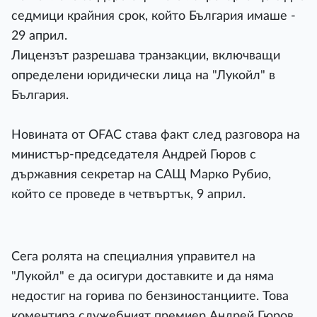
седмици крайния срок, който България имаше -
29 април.
Лицензът разрешава транзакции, включващи
определени юридически лица на "Лукойл" в
България.
Новината от OFAC става факт след разговора на
министър-председателя Андрей Гюров с
държавния секретар на САЩ Марко Рубио,
който се проведе в четвъртък, 9 април.
Сега ролята на специалния управител на
"Лукойл" е да осигури доставките и да няма
недостиг на горива по бензиностанциите. Това
коментира служебният премиер Андрей Гюров