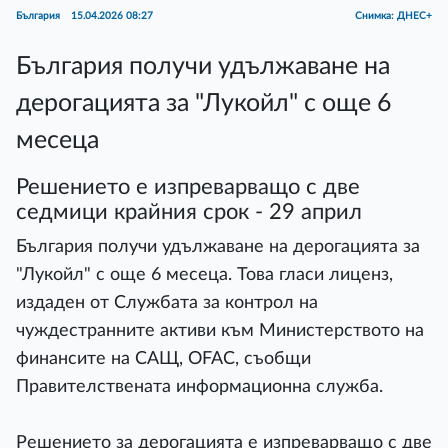
България
15.04.2026 08:27
Снимка: ДНЕС+
България получи удължаване на
дерогацията за "Лукойл" с още 6
месеца
Решението е изпреварващо с две
седмици крайния срок - 29 април
България получи удължаване на дерогацията за
"Лукойл" с още 6 месеца. Това гласи лиценз,
издаден от Службата за контрол на
чуждестранните активи към Министерството на
финансите на САЩ, OFAC, съобщи
Правителствената информационна служба.
Решението за дерогацията е изпреварващо с две