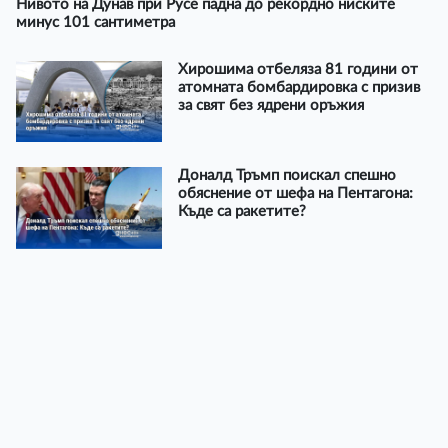
Нивото на Дунав при Русе падна до рекордно ниските
минус 101 сантиметра
Хирошима отбеляза 81 години от
атомната бомбардировка с призив
за свят без ядрени оръжия
Доналд Тръмп поискал спешно
обяснение от шефа на Пентагона:
Къде са ракетите?