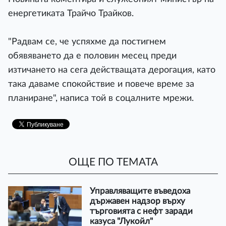
енергетиката Трайчо Трайков.
"Радвам се, че успяхме да постигнем
обявяването да е половин месец преди
изтичането на сега действащата дерогация, като
така даваме спокойствие и повече време за
планиране", написа той в соцалните мрежи.
ОЩЕ ПО ТЕМАТА
Управляващите въведоха
държавен надзор върху
търговията с нефт заради
казуса "Лукойл"