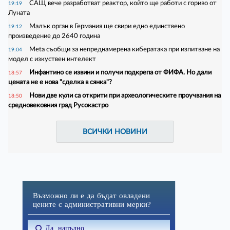
САЩ вече разработват реактор, който ще работи с гориво от
19:19
Луната
Малък орган в Германия ще свири едно единствено
19:12
произведение до 2640 година
Meta съобщи за непреднамерена кибератака при изпитване на
19:04
модел с изкуствен интелект
Инфантино се извини и получи подкрепа от ФИФА. Но дали
18:57
цената не е нова "сделка в сянка"?
Нови две кули са открити при археологическите проучвания на
18:50
средновековния град Русокастро
ВСИЧКИ НОВИНИ