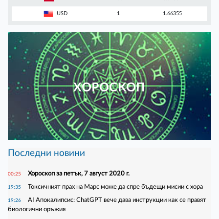
USD
1
1.66355
ХОРОСКОП
Последни новини
Хороскоп за петък, 7 август 2020 г.
00:25
Токсичният прах на Марс може да спре бъдещи мисии с хора
19:35
AI Апокалипсис: ChatGPT вече дава инструкции как се правят
19:26
биологични оръжия