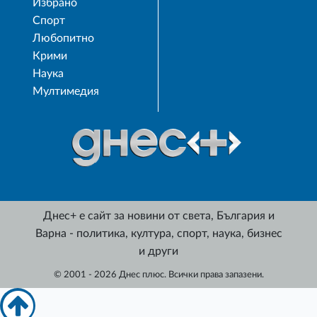
Избрано
Спорт
Любопитно
Крими
Наука
Мултимедия
Днес+ е сайт за новини от света, България и
Варна - политика, култура, спорт, наука, бизнес
и други
© 2001 - 2026 Днес плюс. Всички права запазени.