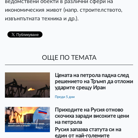
ведомствени обекти в различни сфери на
икономическия живот (напр. строителството,
извънпътната техника и др.).
ОЩЕ ПО ТЕМАТА
Цената на петрола падна след
решението на Тръмп да отложи
ударите срещу Иран
преди 5 дни
Приходите на Русия отново
скочиха заради високите цени
на петрола
Русия запазва статута си на
един от най-големите