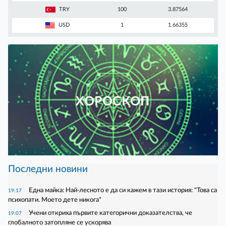
TRY
100
3.87564
USD
1
1.66355
ХОРОСКОП
Последни новини
Една майка: Най-лесното е да си кажем в тази история: "Това са
19:17
психопати. Моето дете никога"
Учени откриха първите категорични доказателства, че
19:07
глобалното затопляне се ускорява