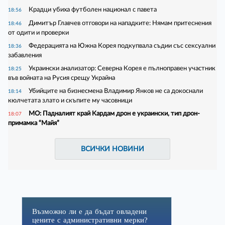
Крадци убиха футболен национал с павета
18:56
Димитър Главчев отговори на нападките: Нямам притеснения
18:46
от одити и проверки
Федерацията на Южна Корея подкупвала съдии със сексуални
18:36
забавления
Украински анализатор: Северна Корея е пълноправен участник
18:25
във войната на Русия срещу Украйна
Убийците на бизнесмена Владимир Янков не са докоснали
18:14
кюлчетата злато и скъпите му часовници
МО: Падналият край Кардам дрон е украински, тип дрон-
18:07
примамка “Майя”
ВСИЧКИ НОВИНИ