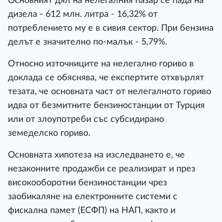
Основният дял на нелегалния пазар се пада на
дизела - 612 млн. литра - 16,32% от
потреблението му е в сивия сектор. При бензина
делът е значително по-малък - 5,79%.
Относно източниците на нелегално гориво в
доклада се обяснява, че експертите отхвърлят
тезата, че основната част от нелегалното гориво
идва от безмитните бензиностанции от Турция
или от злоупотреби със субсидирано
земеделско гориво.
Основната хипотеза на изследването е, че
незаконните продажби се реализират и през
високооборотни бензиностанции чрез
заобикаляне на електронните системи с
фискална памет (ЕСФП) на НАП, както и