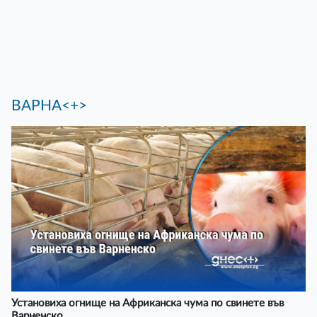
ВАРНА<+>
Установиха огнище на Африканска чума по свинете във
Варненско