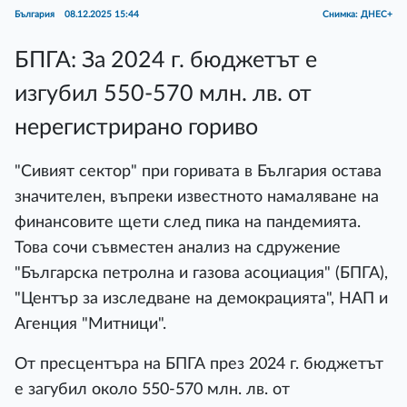
България
08.12.2025 15:44
Снимка: ДНЕС+
БПГА: За 2024 г. бюджетът е
изгубил 550-570 млн. лв. от
нерегистрирано гориво
"Сивият сектор" при горивата в България остава
значителен, въпреки известното намаляване на
финансовите щети след пика на пандемията.
Това сочи съвместен анализ на сдружение
"Българска петролна и газова асоциация" (БПГА),
"Център за изследване на демокрацията", НАП и
Агенция "Митници".
От пресцентъра на БПГА през 2024 г. бюджетът
е загубил около 550-570 млн. лв. от