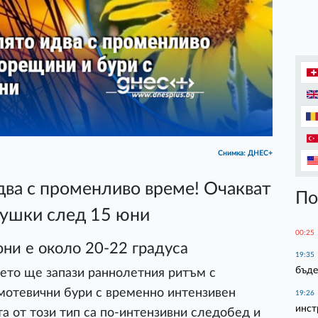
Снимка: ДНЕС+
два с променливо време! Очакват
По
душки след 15 юни
00:25
юни е около 20-22 градуса
19:35
бъде
ето ще запази раннолетния ритъм с
мотевични бури с временно интензивен
19:26
инст
а от този тип са по-интензивни следобед и