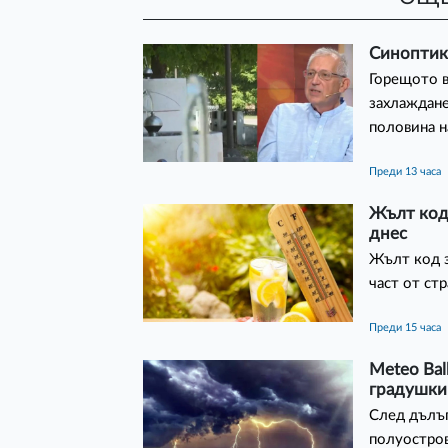
Синоптикъ
Горещото в
захлаждане
половина н
преди 13 часа
Жълт код 
днес
Жълт код з
част от стр
преди 15 часа
Meteo Bal
градушки 
След дълъг
полуостров