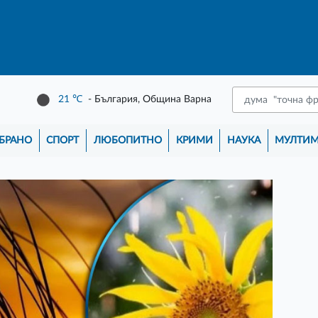
21
℃
- България, Община Варна
БРАНО
СПОРТ
ЛЮБОПИТНО
КРИМИ
НАУКА
МУЛТИ