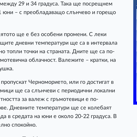
 между 29 и 34 градуса. Така ще посрещнем
21 юни – с преобладаващо слънчево и горещо
ятото ще е без особени промени. С леки
щите дневни температури ще са в интервала
йно топли точки на страната. Дните ще са по-
мотевична облачност. Валежите – кратки, на
ушка.
пропускат Черноморието, или го достигат в
дмици ще са слънчеви с периодични локални
тността за валеж с гръмотевици е по-
ове. Дневните температури ще се колебаят
да в средата на юни е около 20-22 градуса. В
лно спокойно.