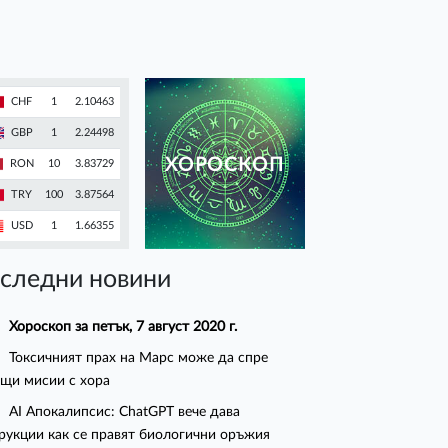
CHF
1
2.10463
GBP
1
2.24498
ХОРОСКОП
RON
10
3.83729
TRY
100
3.87564
USD
1
1.66355
следни новини
Хороскоп за петък, 7 август 2020 г.
Токсичният прах на Марс може да спре
щи мисии с хора
AI Апокалипсис: ChatGPT вече дава
рукции как се правят биологични оръжия