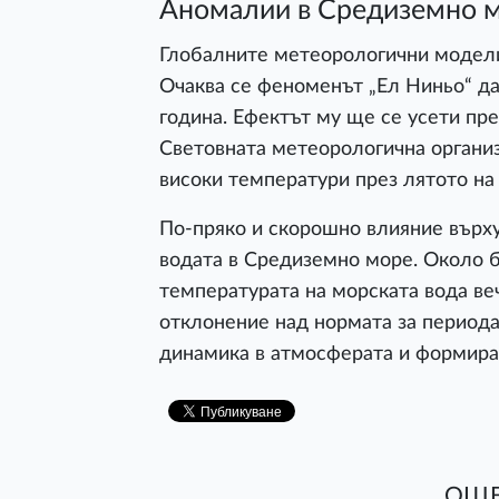
Аномалии в Средиземно м
Глобалните метеорологични модели
Очаква се феноменът „Ел Ниньо“ да
година. Ефектът му ще се усети пр
Световната метеорологична органи
високи температури през лятото на 
По-пряко и скорошно влияние върх
водата в Средиземно море. Около 
температурата на морската вода веч
отклонение над нормата за периода
динамика в атмосферата и формира
ОЩЕ