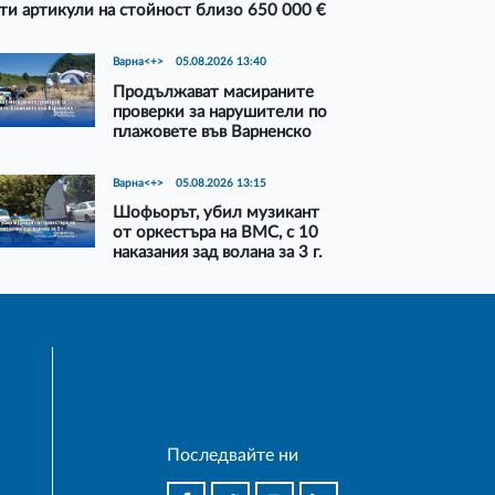
ти артикули на стойност близо 650 000 €
Варна<+>
05.08.2026 13:40
Продължават масираните
проверки за нарушители по
плажовете във Варненско
Варна<+>
05.08.2026 13:15
Шофьорът, убил музикант
от оркестъра на ВМС, с 10
наказания зад волана за 3 г.
Последвайте ни