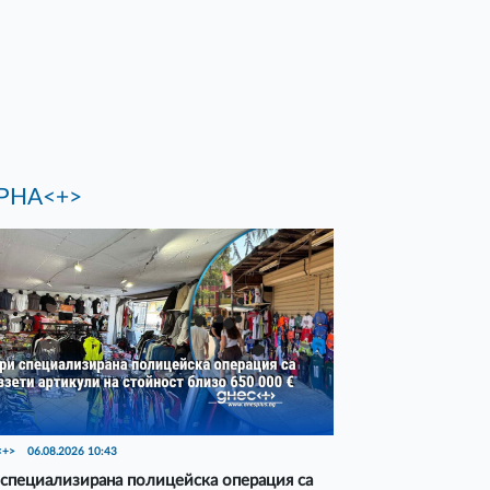
РНА<+>
<+>
06.08.2026 10:43
специализирана полицейска операция са