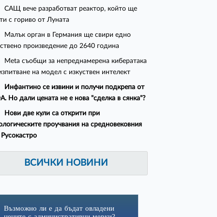
САЩ вече разработват реактор, който ще
ти с гориво от Луната
Малък орган в Германия ще свири едно
ствено произведение до 2640 година
Meta съобщи за непреднамерена кибератака
изпитване на модел с изкуствен интелект
Инфантино се извини и получи подкрепа от
. Но дали цената не е нова "сделка в сянка"?
Нови две кули са открити при
ологическите проучвания на средновековния
 Русокастро
ВСИЧКИ НОВИНИ