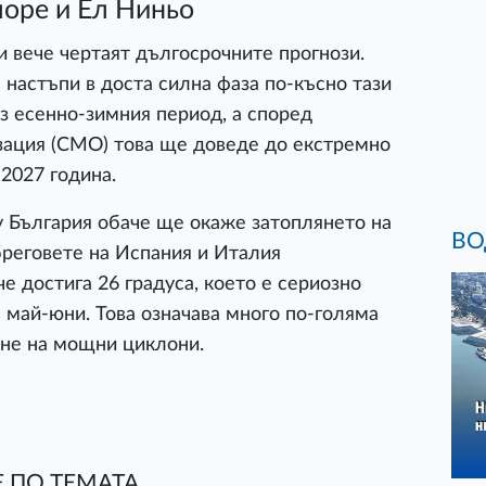
оре и Ел Ниньо
 вече чертаят дългосрочните прогнози.
 настъпи в доста силна фаза по-късно тази
ез есенно-зимния период, а според
зация (СМО) това ще доведе до екстремно
2027 година.
у България обаче ще окаже затоплянето на
ВО
бреговете на Испания и Италия
е достига 26 градуса, което е сериозно
 май-юни. Това означава много по-голяма
не на мощни циклони.
 ПО ТЕМАТА