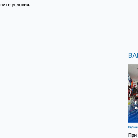
ните условия.
ВА
Варна
При 