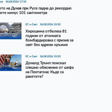
рия
06.08.2026 17:33
то на Дунав при Русе падна до рекордно
ите минус 101 сантиметра
ЕС и Свят
06.08.2026 10:50
Хирошима отбеляза 81
години от атомната
бомбардировка с призив за
свят без ядрени оръжия
ЕС и Свят
06.08.2026 10:20
Доналд Тръмп поискал
спешно обяснение от шефа
на Пентагона: Къде са
ракетите?