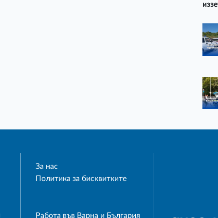
иззе
За нас
Политика за бисквитките
и
Работа във Варна и България