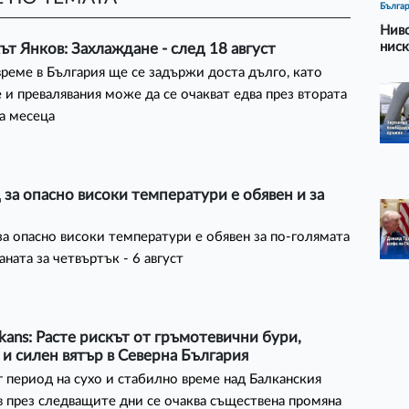
Бълга
Ниво
ниск
т Янков: Захлаждане - след 18 август
реме в България ще се задържи доста дълго, като
 и превалявания може да се очакват едва през втората
а месеца
за опасно високи температури е обявен и за
а опасно високи температури е обявен за по-голямата
аната за четвъртък - 6 август
kans: Расте рискът от гръмотевични бури,
и силен вятър в Северна България
 период на сухо и стабилно време над Балканския
 през следващите дни се очаква съществена промяна