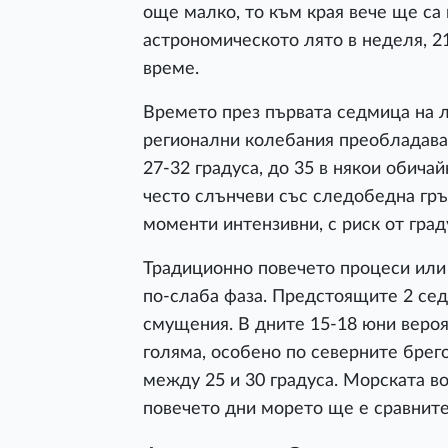
още малко, то към края вече ще са
астрономическото лято в неделя, 
време.
Времето през първата седмица на л
регионални колебания преобладава
27-32 градуса, до 35 в някои обича
често слънчеви със следобедна гръ
моменти интензивни, с риск от град
Традиционно повечето процеси или 
по-слаба фаза. Предстоящите 2 се
смущения. В дните 15-18 юни вероя
голяма, особено по северните брег
между 25 и 30 градуса. Морската во
повечето дни морето ще е сравните