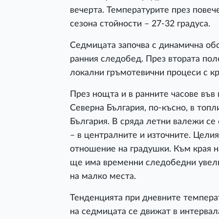
вечерта. Температурите през повеч
сезона стойности – 27-32 градуса.
Седмицата започва с динамична обс
ранния следобед. През втората по
локални гръмотевични процеси с к
През нощта и в ранните часове във
Северна България, по-късно, в топл
България. В сряда летни валежи се 
– в централните и източните. Целия
отношение на градушки. Към края н
ще има временни следобедни увели
на малко места.
Тенденцията при дневните температ
на седмицата се движат в интервала