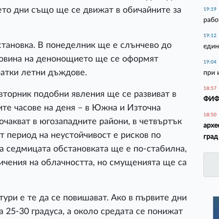
ето дни също ще се движат в обичайните за
19:19
рабо
19:12
тановка. В понеделник ще е слънчево до
един
ловина на денонощието ще се оформят
19:04
ратки летни дъждове.
при 
18:57
 вторник подобни явления ще се развиват в
ФИФА
ите часове на деня – в Южна и Източна
18:50
очакват в югозападните райони, в четвъртък
архе
т период на неустойчивост е рисков по
град
а седмицата обстановката ще е по-стабилна,
чения на облачността, но смущенията ще са
ури е те да се повишават. Ако в първите дни
 25-30 градуса, а около средата се понижат