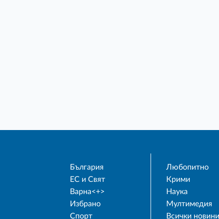
България
Любопитно
ЕС и Свят
Крими
Варна<+>
Наука
Избрано
Мултимедия
Спорт
Всички новин