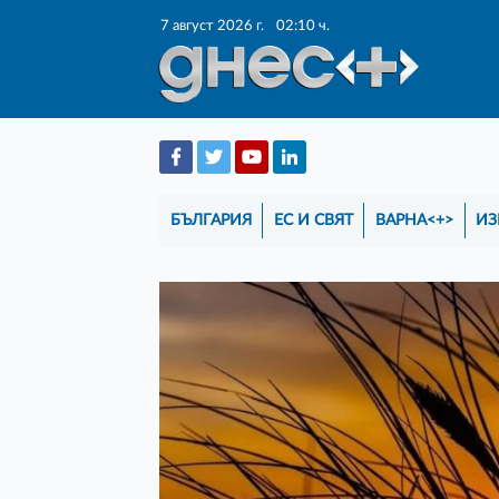
7 август 2026 г.
02:10 ч.
БЪЛГАРИЯ
ЕС И СВЯТ
ВАРНА<+>
ИЗ