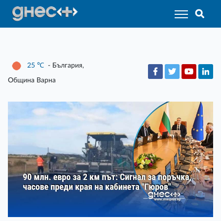
25
℃
- България,
Община Варна