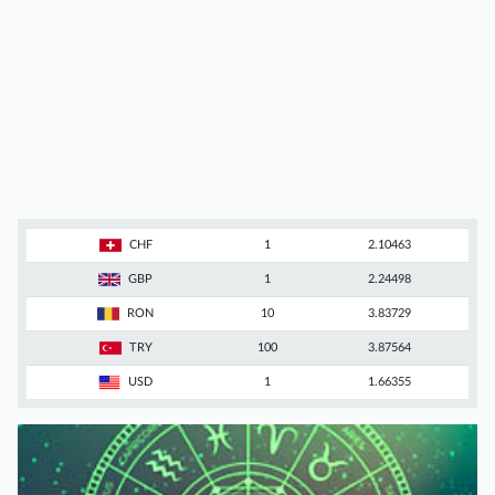
CHF
1
2.10463
GBP
1
2.24498
RON
10
3.83729
TRY
100
3.87564
USD
1
1.66355