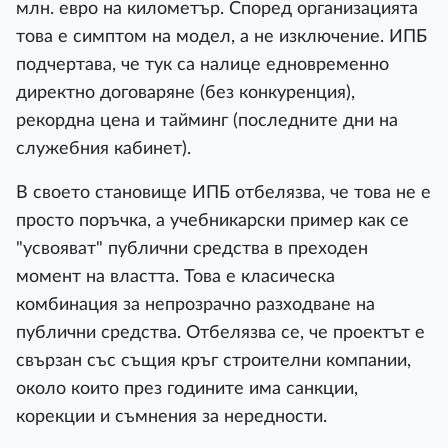
млн. евро на километър. Според организацията
това е симптом на модел, а не изключение. ИПБ
подчертава, че тук са налице едновременно
директно договаряне (без конкуренция),
рекордна цена и тайминг (последните дни на
служебния кабинет).
В своето становище ИПБ отбелязва, че това не е
просто поръчка, а учебникарски пример как се
"усвояват" публични средства в преходен
момент на властта. Това е класическа
комбинация за непрозрачно разходване на
публични средства. Отбелязва се, че проектът е
свързан със същия кръг строителни компании,
около които през годините има санкции,
корекции и съмнения за нередности.