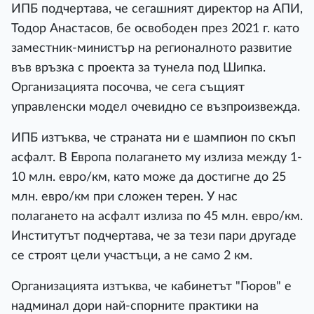
ИПБ подчертава, че сегашният директор на АПИ,
Тодор Анастасов, бе освободен през 2021 г. като
заместник-министър на регионалното развитие
във връзка с проекта за тунела под Шипка.
Организацията посочва, че сега същият
управленски модел очевидно се възпроизвежда.
ИПБ изтъква, че страната ни е шампион по скъп
асфалт. В Европа полагането му излиза между 1-
10 млн. евро/км, като може да достигне до 25
млн. евро/км при сложен терен. У нас
полагането на асфалт излиза по 45 млн. евро/км.
Институтът подчертава, че за тези пари другаде
се строят цели участъци, а не само 2 км.
Организацията изтъква, че кабинетът "Гюров" е
надминал дори най-спорните практики на