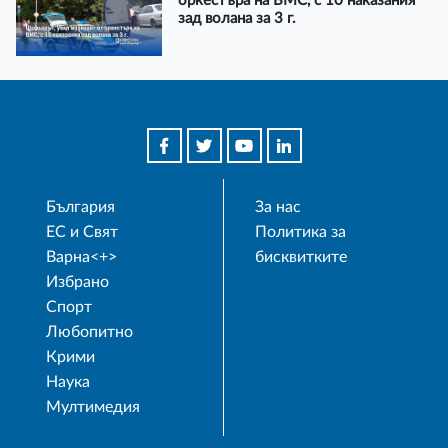
оркестъра на ВМС, с 10 наказания
зад волана за 3 г.
България
За нас
ЕС и Свят
Политика за
Варна<+>
бисквитките
Избрано
Спорт
Любопитно
Крими
Наука
Мултимедия