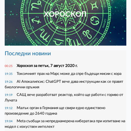
ХОРОСКОП
Последни новини
Хороскоп за петък, 7 август 2020 г.
00:25
Токсичният прах на Марс може да спре бъдещи мисии с хора
19:35
AI Апокалипсис: ChatGPT вече дава инструкции как се правят
19:26
биологични оръжия
САЩ вече разработват реактор, който ще работи с гориво от
19:19
Луната
Малък орган в Германия ще свири едно единствено
19:12
произведение до 2640 година
Meta съобщи за непреднамерена кибератака при изпитване на
19:04
модел с изкуствен интелект