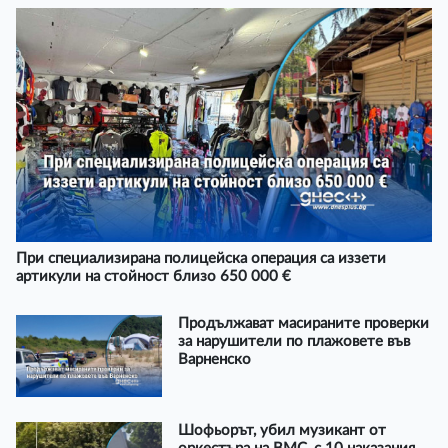
При специализирана полицейска операция са иззети
артикули на стойност близо 650 000 €
Продължават масираните проверки
за нарушители по плажовете във
Варненско
Шофьорът, убил музикант от