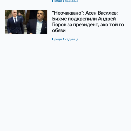
преди 1 седмица
"Неочаквано": Асен Василев:
Бихме подкрепили Андрей
Гюров за президент, ако той го
обяви
преди 1 седмица