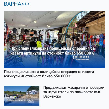
ВАРНА<+>
При специализирана полицейска операция са иззети
артикули на стойност близо 650 000 €
Продължават масираните проверки
за нарушители по плажовете във
Варненско