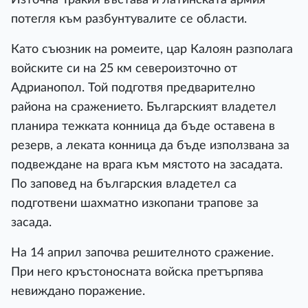
потегля към разбунтувалите се области.
Като съюзник на ромеите, цар Калоян разполага
войските си на 25 км североизточно от
Адрианопол. Той подготвя предварително
района на сражението. Българският владетел
планира тежката конница да бъде оставена в
резерв, а леката конница да бъде използвана за
подвеждане на врага към мястото на засадата.
По заповед на българския владетел са
подготвени шахматно изкопани трапове за
засада.
На 14 април започва решителното сражение.
При него кръстоносната войска претърпява
невиждано поражение.