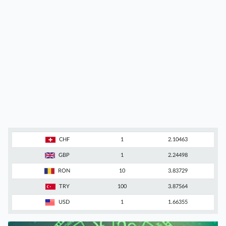
CHF
1
2.10463
GBP
1
2.24498
RON
10
3.83729
TRY
100
3.87564
USD
1
1.66355