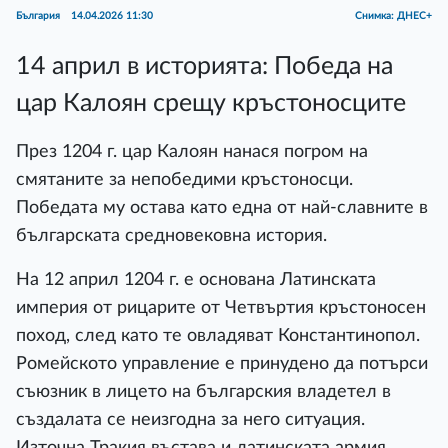
България
14.04.2026 11:30
Снимка: ДНЕС+
14 април в историята: Победа на
цар Калоян срещу кръстоносците
През 1204 г. цар Калоян нанася погром на
смятаните за непобедими кръстоносци.
Победата му остава като една от най-славните в
българската средновековна история.
На 12 април 1204 г. е основана Латинската
империя от рицарите от Четвъртия кръстоносен
поход, след като те овладяват Константинопол.
Ромейското управление е принудено да потърси
съюзник в лицето на българския владетел в
създалата се неизгодна за него ситуация.
Източна Тракия въстава и латинската армия