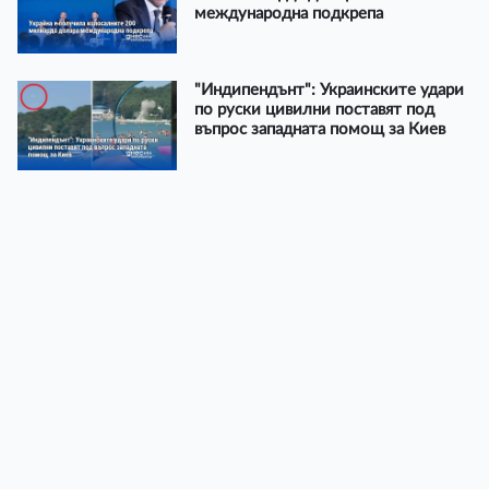
международна подкрепа
"Индипендънт": Украинските удари
по руски цивилни поставят под
въпрос западната помощ за Киев