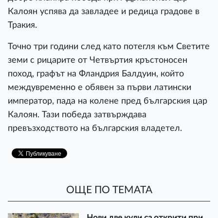
Калоян успява да завладее и редица градове в
Тракия.
Точно три години след като потегля към Светите
земи с рицарите от Четвъртия кръстоносен
поход, графът на Фландрия Балдуин, който
междувременно е обявен за първи латински
император, пада на колене пред българския цар
Калоян. Тази победа затвърждава
превъзходството на българския владетел.
ОЩЕ ПО ТЕМАТА
Нови две кули са открити при