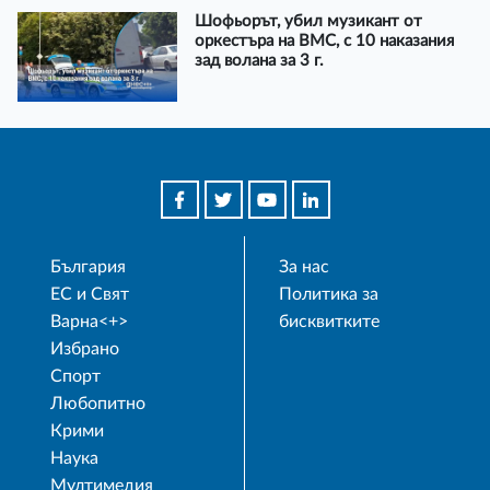
Шофьорът, убил музикант от
оркестъра на ВМС, с 10 наказания
зад волана за 3 г.
България
За нас
ЕС и Свят
Политика за
Варна<+>
бисквитките
Избрано
Спорт
Любопитно
Крими
Наука
Мултимедия