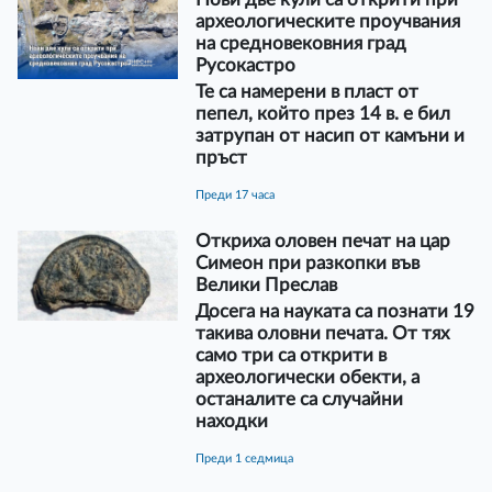
археологическите проучвания
на средновековния град
Русокастро
Те са намерени в пласт от
пепел, който през 14 в. е бил
затрупан от насип от камъни и
пръст
преди 17 часа
Откриха оловен печат на цар
Симеон при разкопки във
Велики Преслав
Досега на науката са познати 19
такива оловни печата. От тях
само три са открити в
археологически обекти, а
останалите са случайни
находки
преди 1 седмица