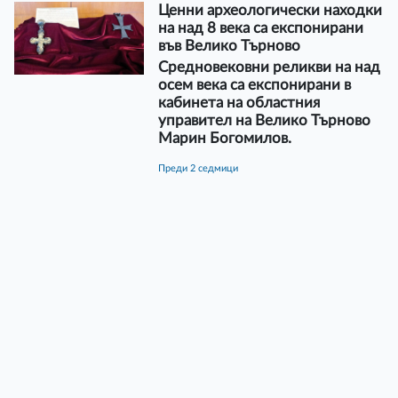
Ценни археологически находки
на над 8 века са експонирани
във Велико Търново
Средновековни реликви на над
осем века са експонирани в
кабинета на областния
управител на Велико Търново
Марин Богомилов.
преди 2 седмици