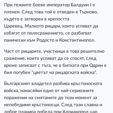
При тежките боеве император Балдуин І е
пленен. След това той е отведен в Търново,
където е затворен в крепостта
Царевец. Малкото рицари, които успяват да
избягат от полесражението, се разбягват
панически към Родосто и Константинопол.
Част от рицарите, участници в това решително
сражение, които успяват да се спасят, след
време записват с тъга, че в битката при Одрин е
бил погубен "цветът на рицарската войска".
Българският владетел разбива кръстоносната
войска, нанасяйки едно от най-сериозните
поражения на смятаните до този момент за
непобедими кръстоносци. След тази славна и
добре планира победа при Адрианопол цар