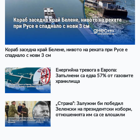
Кораб заседна край Белене, нивото на реката при Русе е
спаднало с нови 3 см
Енергийна тревога в Европа:
Запълнени са едва 57% от газовите
хранилища
„Страна“: Залужни би победил
Зеленски на президентски избори,
отношенията им са се влошили