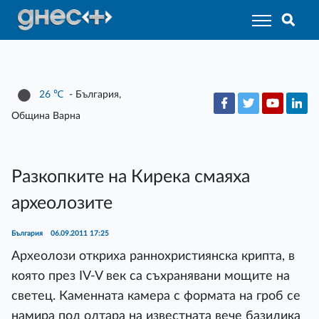
26
℃
- България,
Община Варна
Разкопките на Кирека смаяха
археолозите
България
06.09.2011 17:25
Археолози откриха раннохристиянска крипта, в
която през IV-V век са съхранявани мощите на
светец. Каменната камера с формата на гроб се
намира под олтара на известната вече базилика