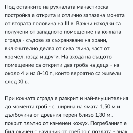
Под останките на рухналата манастирска
постройка е открита и отлично запазена монета
от втората половина на ІІІ в. Важни находки са
получени от западното помещение на южната
сграда - съдове за съхраняване на храни,
включително делва от сива глина, част от
хромел, юзда и други. На входа на същото
помещение са открити два гроба на деца - на
около 4 и на 8-10 г., които вероятно са живели
след ХІ в.
При южната сграда е разкрит и най-внушителния
до момента гроб - с ширина на ямата 1,50 м и
дълбочина от древния терен близо 1,30 м.,
покрит плътно от каменен кожух. Погребаният е
бил окичен с наушник от сребро с позлата - знак