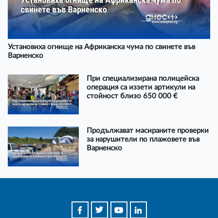
Установиха огнище на Африканска чума по свинете във
Варненско
При специализирана полицейска
операция са иззети артикули на
стойност близо 650 000 €
Продължават масираните проверки
за нарушители по плажовете във
Варненско