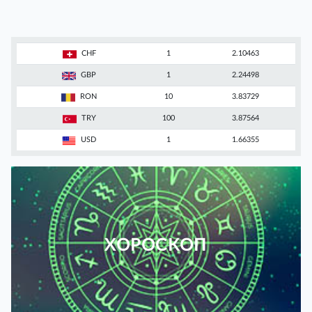
CHF
1
2.10463
GBP
1
2.24498
RON
10
3.83729
TRY
100
3.87564
USD
1
1.66355
ХОРОСКОП