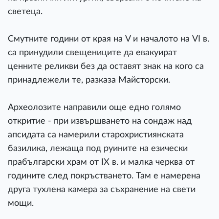
светеца.
Смутните години от края на V и началото на VІ в.
са принудили свещениците да евакуират
ценните реликви без да оставят знак на кого са
принадлежели те, разказа Майсторски.
Археолозите направили още едно голямо
откритие - при извършването на сондаж над
апсидата са намерили старохристиянската
базилика, лежаща под руините на езически
прабългарски храм от ІХ в. и малка черква от
годините след покръстването. Там е намерена
друга тухлена камера за съхранение на свети
мощи.