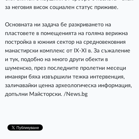
за неговия висок социален статус приживе.
Основната ни задача бе разкриването на
пластовете в помещенията на голяма верижна
постройка в южния сектор на средновековния
манастирски комплекс от ІХ-ХІ в. За съжаление
и тук, подобно на много други обекти в
шуменско, през последните пролетни месеци
иманяри бяха извършили тежка интервенция,
заличавайки ценна археологическа информация,
допълни Майсторски. /News.bg