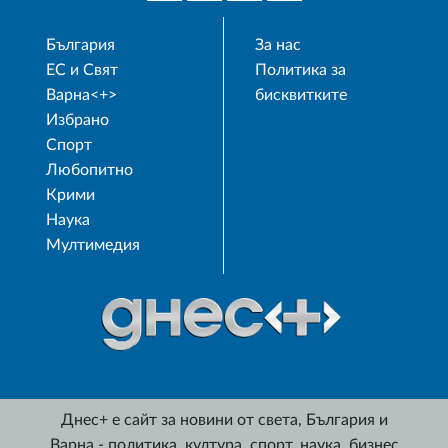
България
За нас
ЕС и Свят
Политика за
Варна<+>
бисквитките
Избрано
Спорт
Любопитно
Крими
Наука
Мултимедия
Днес+ е сайт за новини от света, България и
Варна - политика, култура, спорт, наука, бизнес