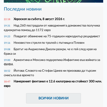
Последни новини
Хороскоп за събота, 8 август 2026 г.
22:18
Над 260 пострадали от наводненията домакинства получиха
19:31
еднократна помощ до 1172 евро
Повдигат обвинение на 75-годишен наркодилър рецидивист
19:23
Неизвестен стреля по тролей с пътници в Плевен
19:16
Братът на Анджелина Джоли разкри, че е гей след края на
19:08
брака си
Аржентина и Мексико подкрепиха Инфантино във войната за
19:00
ФИФА
Йотова: Словото на Стефан Цанев ни призовава да търсим
18:52
смисъла във времето
Намереният фентанил е 12.6 килограма на стойност 300 млн.
18:47
евро
ВСИЧКИ НОВИНИ