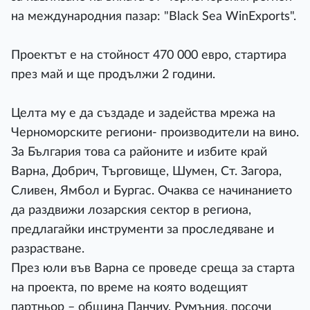
на международния пазар: "Black Sea WinExports".
Проектът е на стойност 470 000 евро, стартира
през май и ще продължи 2 години.
Целта му е да създаде и задейства мрежа на
Черноморските региони- производители на вино.
За България това са районите и избите край
Варна, Добрич, Търговище, Шумен, Ст. Загора,
Сливен, Ямбол и Бургас. Очаква се начинанието
да раздвижи лозарския сектор в региона,
предлагайки инструменти за проследяване и
разрастване.
През юли във Варна се проведе среща за старта
на проекта, по време на която водещият
партньор – община Панчиу, Румъния, посочи