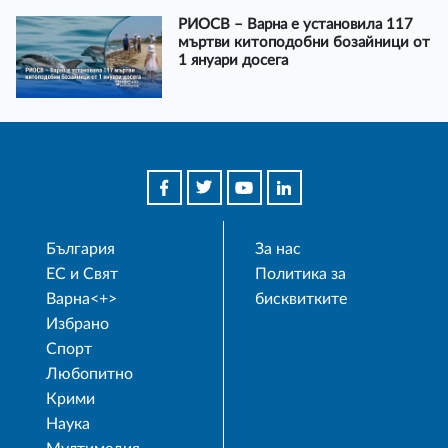
РИОСВ – Варна е установила 117
мъртви китоподобни бозайници от
1 януари досега
България
За нас
ЕС и Свят
Политика за
Варна<+>
бисквитките
Избрано
Спорт
Любопитно
Крими
Наука