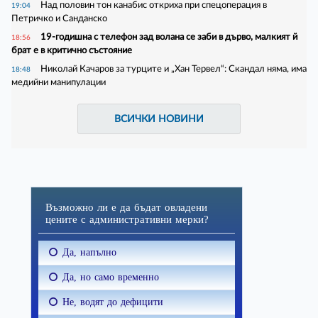
Над половин тон канабис откриха при спецоперация в
19:04
Петричко и Санданско
19-годишна с телефон зад волана се заби в дърво, малкият й
18:56
брат е в критично състояние
Николай Качаров за турците и „Хан Тервел“: Скандал няма, има
18:48
медийни манипулации
ВСИЧКИ НОВИНИ